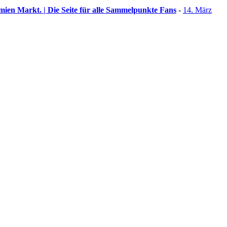
ien Markt. | Die Seite für alle Sammelpunkte Fans
-
14. März