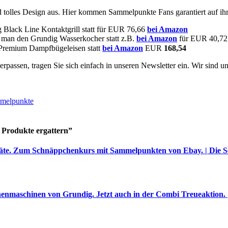
 tolles Design aus. Hier kommen Sammelpunkte Fans garantiert auf ih
lack Line Kontaktgrill statt für EUR 76,66
bei Amazon
 man den Grundig Wasserkocher statt z.B.
bei
Amazon
für EUR 40,72
 Premium Dampfbügeleisen statt
bei Amazon
EUR
168,54
erpassen, tragen Sie sich einfach in unseren Newsletter ein. Wir sind u
melpunkte
Produkte ergattern
”
te. Zum Schnäppchenkurs mit Sammelpunkten von Ebay. | Die Se
enmaschinen von Grundig. Jetzt auch in der Combi Treueaktion. |