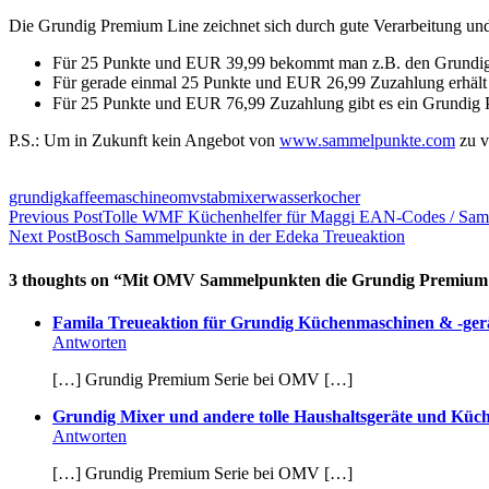
Die Grundig Premium Line zeichnet sich durch gute Verarbeitung und
Für 25 Punkte und EUR 39,99 bekommt man z.B. den Grundig B
Für gerade einmal 25 Punkte und EUR 26,99 Zuzahlung erhält
Für 25 Punkte und EUR 76,99
Zuzahlung
gibt es ein Grundig
P.S.: Um in Zukunft kein Angebot von
www.sammelpunkte.com
zu v
grundig
kaffeemaschine
omv
stabmixer
wasserkocher
Previous Post
Tolle WMF Küchenhelfer für Maggi EAN-Codes / Sam
Next Post
Bosch Sammelpunkte in der Edeka Treueaktion
3 thoughts on “
Mit OMV Sammelpunkten die Grundig Premium 
Famila Treueaktion für Grundig Küchenmaschinen & -gerä
Antworten
[…] Grundig Premium Serie bei OMV […]
Grundig Mixer und andere tolle Haushaltsgeräte und Küch
Antworten
[…] Grundig Premium Serie bei OMV […]