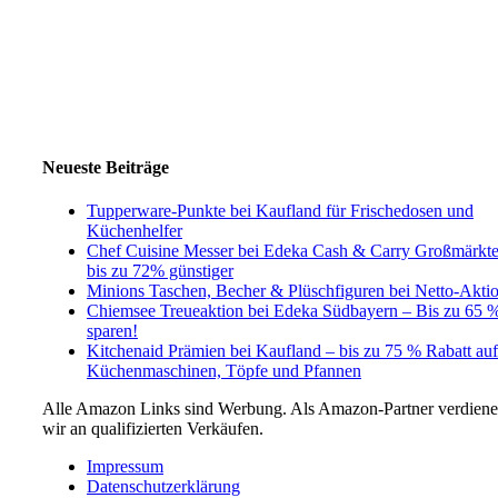
Neueste Beiträge
Tupperware-Punkte bei Kaufland für Frischedosen und
Küchenhelfer
Chef Cuisine Messer bei Edeka Cash & Carry Großmärkt
bis zu 72% günstiger
Minions Taschen, Becher & Plüschfiguren bei Netto-Akti
Chiemsee Treueaktion bei Edeka Südbayern – Bis zu 65 
sparen!
Kitchenaid Prämien bei Kaufland – bis zu 75 % Rabatt auf
Küchenmaschinen, Töpfe und Pfannen
Alle Amazon Links sind Werbung. Als Amazon-Partner verdien
wir an qualifizierten Verkäufen.
Impressum
Datenschutzerklärung