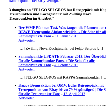
Sammelpunkte bei Ebay verfügbar.
3 thoughts on “
FELGO SELGROS hat Reisegepäck mit Ka
Treuepunkten und Kochgeschirr mit Zwilling Nova
Treuepunkten im Angebot.
”
Der WMF Pfannen Test. Was taugen die Pfannen aus 
REWE Treuepunkt Aktion wirklich. « Die Seite für all
Sammelpunkte Fans
-
31. Januar 2013
Antworten
[…] Zwilling Nova Kochgeschirr bei Felgo-Selgros […]
Sammelpunkte UPDATE Februar 2013. Der Überblic
für alle Sammelpunkte Fans. « Die Seite für alle
Sammelpunkte Fans
-
4. Februar 2013
Antworten
[…] FELGO SELGROS mit KAPPA Sammelpunkten […
Kappa Bonusaktion bei OMV. Edles Reisegepäck mit
Treuepunkten von Ebay bis zu 79 % günstiger! | Die S
für alle Treuepunkte Fans
-
12. April 2013
Antworten