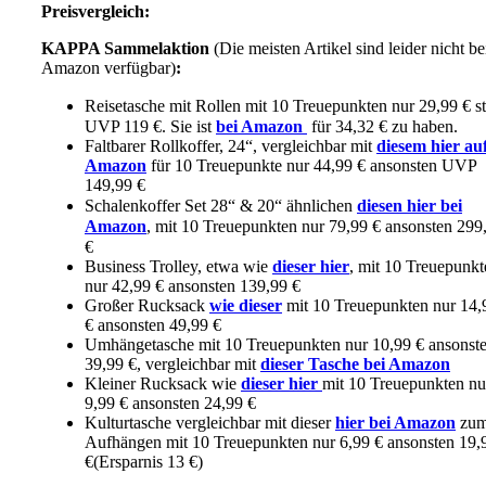
Preisvergleich:
KAPPA Sammelaktion
(Die meisten Artikel sind leider nicht be
Amazon verfügbar)
:
Reisetasche mit Rollen mit 10 Treuepunkten nur 29,99 € st
UVP 119 €. Sie ist
bei Amazon
für 34,32 € zu haben.
Faltbarer Rollkoffer, 24“, vergleichbar mit
diesem hier au
Amazon
für 10 Treuepunkte nur 44,99 € ansonsten UVP
149,99 €
Schalenkoffer Set 28“ & 20“ ähnlichen
diesen hier bei
Amazon
, mit 10 Treuepunkten nur 79,99 € ansonsten 299
€
Business Trolley, etwa wie
dieser hier
, mit 10 Treuepunkt
nur 42,99 € ansonsten 139,99 €
Großer Rucksack
wie dieser
mit 10 Treuepunkten nur 14,
€ ansonsten 49,99 €
Umhängetasche mit 10 Treuepunkten nur 10,99 € ansonst
39,99 €, vergleichbar mit
dieser Tasche bei Amazon
Kleiner Rucksack wie
dieser hier
mit 10 Treuepunkten nu
9,99 € ansonsten 24,99 €
Kulturtasche vergleichbar mit dieser
hier bei Amazon
zu
Aufhängen mit 10 Treuepunkten nur 6,99 € ansonsten 19,
€(Ersparnis 13 €)