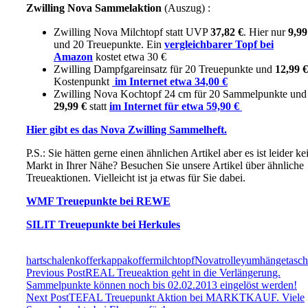
Zwilling Nova Sammelaktion
(Auszug) :
Zwilling Nova
Milchtopf
statt UVP
37,82 €
. Hier nur
9,99
und 20 Treuepunkte. Ein
vergleichbarer Topf bei
Amazon
kostet etwa 30 €
Zwilling Dampfgareinsatz für 20 Treuepunkte und
12,99 €
Kostenpunkt
im Internet etwa 34,00 €
Zwilling Nova Kochtopf 24 cm für 20 Sammelpunkte und
29,99 €
statt
im Internet für etwa 59,90 €
Hier gibt es das Nova Zwilling Sammelheft.
P.S.: Sie hätten gerne einen ähnlichen Artikel aber es ist leider ke
Markt in Ihrer Nähe? Besuchen Sie unsere Artikel über ähnliche
Treueaktionen. Vielleicht ist ja etwas für Sie dabei.
WMF Treuepunkte bei REWE
SILIT Treuepunkte bei Herkules
hartschalenkoffer
kappa
koffer
milchtopf
Nova
trolley
umhängetasch
Previous Post
REAL Treueaktion geht in die Verlängerung.
Sammelpunkte können noch bis 02.02.2013 eingelöst werden!
Next Post
TEFAL Treuepunkt Aktion bei MARKTKAUF. Viele