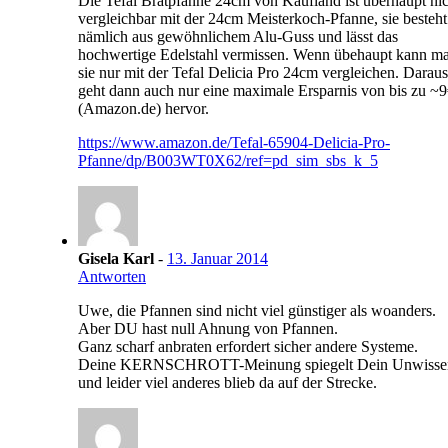
Die Tefal Bratpfanne 24cm von Kaufland ist überhaupt nic
vergleichbar mit der 24cm Meisterkoch-Pfanne, sie besteht
nämlich aus gewöhnlichem Alu-Guss und lässt das
hochwertige Edelstahl vermissen. Wenn übehaupt kann m
sie nur mit der Tefal Delicia Pro 24cm vergleichen. Daraus
geht dann auch nur eine maximale Ersparnis von bis zu ~
(Amazon.de) hervor.
https://www.amazon.de/Tefal-65904-Delicia-Pro-
Pfanne/dp/B003WT0X62/ref=pd_sim_sbs_k_5
Gisela Karl
-
13. Januar 2014
Antworten
Uwe, die Pfannen sind nicht viel günstiger als woanders.
Aber DU hast null Ahnung von Pfannen.
Ganz scharf anbraten erfordert sicher andere Systeme.
Deine KERNSCHROTT-Meinung spiegelt Dein Unwisse
und leider viel anderes blieb da auf der Strecke.