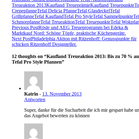
Treueaktion 2013
Kaufland Treueprämie
Kaufland Treuepunkte
Te
Crepepfanne
Tefal Delicia Pfanne
Tefal Glasdeckel
Tefal
Grillpfanne
Tefal Kaufland
Tefal Pro Style
Tefal Sammelpunkte
Te
Schmorpfanne
Tefal Treueaktion
Tefal Treuepunkte
Tefal Wokpfa
Previous Post
Rösle und AEG Treueprogramm bei Edeka &
Marktkauf Nord: Schöne Töpfe, praktische Küchengeräte.
Next Post
Philadelphia Aktion mit Ritzenhoff: Genusspunkte für
schicken Ritzenhoff Designteller.
12 thoughts on “
Kaufland Treueaktion 2013: Bis zu 70 % au
Tefal Pro Style Pfannen
”
Katrin
-
13. November 2013
Antworten
Super, danke für die Sucharbeit die ich mir gespart habe u
das Angebot bewerten zu können