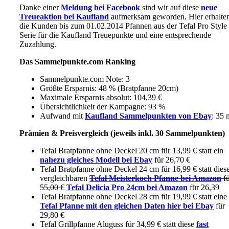
Danke einer
Meldung bei Facebook
sind wir auf diese
neue
Treueaktion bei Kaufland
aufmerksam geworden. Hier erhalte
die Kunden bis zum 01.02.2014 Pfannen aus der Tefal Pro Style
Serie für die Kaufland Treuepunkte und eine entsprechende
Zuzahlung.
Das Sammelpunkte.com Ranking
Sammelpunkte.com Note: 3
Größte Ersparnis: 48 % (Bratpfanne 20cm)
Maximale Ersparnis absolut: 104,39 €
Übersichtlichkeit der Kampagne: 93 %
Aufwand mit
Kaufland Sammelpunkten von Ebay
: 35 
Prämien & Preisvergleich (jeweils inkl. 30 Sammelpunkten)
Tefal Bratpfanne ohne Deckel 20 cm für 13,99 € statt ein
nahezu gleiches Modell bei Ebay
für 26,70 €
Tefal Bratpfanne ohne Deckel 24 cm für 16,99 € statt dies
vergleichbaren
Tefal Meisterkoch Pfanne bei Amazon
f
55,00 €
Tefal Delicia Pro 24cm bei Amazon
für 26,39
Tefal Bratpfanne ohne Deckel 28 cm für 19,99 € statt eine
Tefal Pfanne mit den gleichen Daten hier bei Ebay
für
29,80 €
Tefal Grillpfanne Aluguss für 34,99 € statt diese
fast