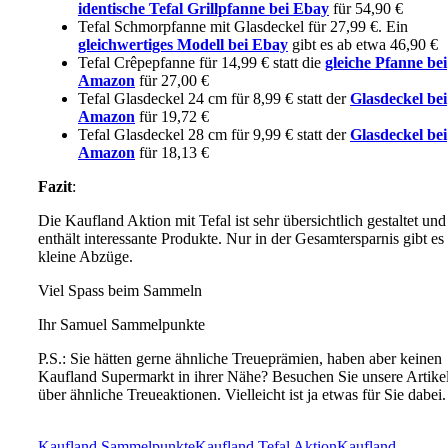
identische Tefal Grillpfanne bei Ebay
für 54,90 €
Tefal Schmorpfanne mit Glasdeckel für 27,99 €. Ein
gleichwertiges Modell bei Ebay
gibt es ab etwa 46,90 €
Tefal Crêpepfanne für 14,99 € statt die
gleiche Pfanne bei
Amazon
für 27,00 €
Tefal Glasdeckel 24 cm für 8,99 € statt der
Glasdeckel bei
Amazon
für 19,72 €
Tefal Glasdeckel 28 cm für 9,99 € statt der
Glasdeckel bei
Amazon
für 18,13 €
Fazit
:
Die Kaufland Aktion mit Tefal ist sehr übersichtlich gestaltet und
enthält interessante Produkte. Nur in der Gesamtersparnis gibt es
kleine Abzüge.
Viel Spass beim Sammeln
Ihr Samuel Sammelpunkte
P.S.: Sie hätten gerne ähnliche Treueprämien, haben aber keinen
Kaufland Supermarkt in ihrer Nähe? Besuchen Sie unsere Artike
über ähnliche Treueaktionen. Vielleicht ist ja etwas für Sie dabei.
Kaufland Sammelpunkte
Kaufland Tefal Aktion
Kaufland