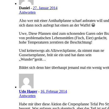
Daniel
-
27. Januar 2014
Antworten
Also wer mit einer Antihaftpfanne scharf anbraten will un
sich dann noch aufregt hat einen an der Waffel 😀
Uwe, Diese Pfannen sind zum schonenden Garen oder Br
von problematischen Lebensmittlen (Fisch, Eier) gedacht,
hohe Temperaturen zerstören die Beschichtung!
Und keineswegs als Allzweckpfanne, da nimmt man ne
Gusseisenpfanne, brät sie ein und hat dann sein
„Wunder“gerät…
Bildet sich denn hier überhaupt jemand mal ein wenig wei
Udo Hager
-
16. Februar 2014
Antworten
Habe mir über diese Aktion die Crepespfanne Tefal Pro St
besorgt. War anfangs auch skeptisch, aber das Teil ist auf 