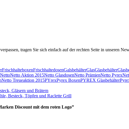
verpassen, tragen Sie sich einfach auf der rechten Seite in unseren New
er
Frischhalteboxen
Frischhaltedosen
Galsbehälter
Glas
Glasbehälter
Glasbe
Netto
Netto Aktion 2015
Netto Glasdosen
Netto Prämien
Netto Pyrex
Net
n
Netto Treueaktion 2015
PYrex
Pyrex Boxen
PYREX Glasbehälter
Pyre
steck, Gläsern und Brätern
e, Besteck, Töpfen und Raclette Grill
arken Discount mit dem roten Logo
”