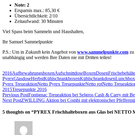
Note: 2
Ersparnis max.: 85,30 €
Übersichtlichkeit: 2/10
Zeitaufwand: 30 Minuten
Viel Spass beim Sammeln und Haushalten,
Ihr Samuel Sammelpunkte
P.S.: Um in Zukunft kein Angebot von
www.sammelpunkte.com
zu 
unabhängig und werden Ihre Daten nie mit Dritten teilen!
2016
Aufbewahrungsboxen
Aufschnittdose
Boxen
Dosen
Frischebehält
Pyrex
Glasdose
Herbst
Kühlschrankboxen
Kühlschrankdosen
Lunchbox
Pyrex Treueaktion
Netto Pyrex Treuepunkte
Netto rot
Netto Treueaktio
2015
Treuepunkte 2016
Previous Post
Fontignac Treueaktion bei Selgros Cash & Carry mit Be
Next Post
ZWILLING Aktion bei Combi mit elektronischer Pfeffermühl
5 thoughts on “
PYREX Frischhalteboxen aus Glas bei NETTO M