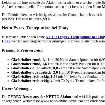
Leider ist die Internetseite der Aktion bisher nicht zu erreichen, wie 
Aufsteller zur aktuellen Promotion, stehen aber bereits in den Netto M
Die Prämien kennen wir übrigens schon. Im Grunde handelt es sich u
pro Box. Diesmal bei nur 0,99 €.
Netto Pyrex Treuepunkte bei Ebay
Bisher sind leider noch keine
NETTO Pyrex Treuepunkte bei Eba
Ebay
werden aber angesichts der günstigen Prämien relativ hoch sein
Prämien & Preisvergleich
Glasbehälter rund, 1,1 l
mit 50 Netto Sammelpunkten für 0,99 
Glasbehälter rund, 1,6 l
mit 50 Netto Pyrex Punkten für 0,99 €
Glasbehälter quadratisch, 0,85 l
mit 50 Netto Sammelpunkten 
Glasbehälter quadratisch, 2,0 l
mit 50 Pyrex Treuepunkten für
Glasbehälter rechteckig, 1,5 l
mit 50 Netto Pyrex Punkten für 
Glasbehälter rechteckig, 4 l
mit 70 Pyrex Treuepunkten für 0,9
Unsere Wertung…
Die
PYREX Dosen aus der NETTO Aktion
sind wirklich praktisc
angegebenen Webadresse www.netto-online.de/treueaktion erreichbar. S