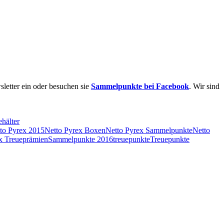
sletter ein oder besuchen sie
Sammelpunkte bei Facebook
. Wir sind
hälter
to Pyrex 2015
Netto Pyrex Boxen
Netto Pyrex Sammelpunkte
Netto
x Treueprämien
Sammelpunkte 2016
treuepunkte
Treuepunkte