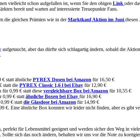
Ihnen vielleicht schon aufgefallen ist, wenn Sie den obigen
Link
oder da
ärkten bereit und warten auf interessierte Treuepunkte Fans.
m die gleichen Prämien wie in der
Marktkauf Aktion im Juni
diesen 
y
aufgetaucht, aber das dürfte sich schlagartig ändern, sobald die Akti
.
€ statt ähnliche
PYREX Dosen bei Amazon
für 16,50 €
 statt die
PYREX Classic 1,6 l bei Ebay
für 12,90 €
für 0,99 € statt diese
vergleichbare Box bei Amazon
für 10,55 €
 0,99 € statt
ähnliche Boxen bei Ebay
für 16,90 €
0,99 € statt
die Glasdose bei Amazon
für 14,99 €
9 €. Eine ähnliche Box konnten wir leider nicht finden, aber es gibt v
h, perfekt für Lebensmittel geeignet und werden sicher den Weg in viele
ollte sich das noch ändern, behalten wir uns vor die Note zu korrigie