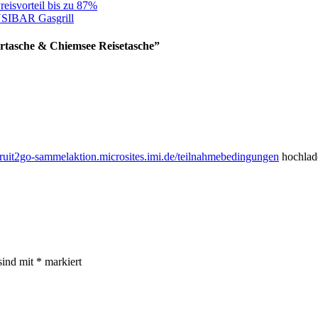
isvorteil bis zu 87%
IBAR Gasgrill
sche & Chiemsee Reisetasche
”
/fruit2go-sammelaktion.microsites.imi.de/teilnahmebedingungen
hochlade
sind mit
*
markiert