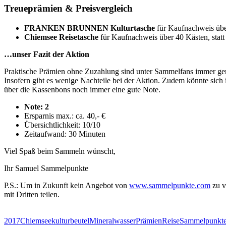
Treueprämien & Preisvergleich
FRANKEN BRUNNEN Kulturtasche
für Kaufnachweis übe
Chiemsee Reisetasche
für Kaufnachweis über 40 Kästen, statt
…unser Fazit der Aktion
Praktische Prämien ohne Zuzahlung sind unter Sammelfans immer gern
Insofern gibt es wenige Nachteile bei der Aktion. Zudem könnte sic
über die Kassenbons noch immer eine gute Note.
Note: 2
Ersparnis max.: ca. 40,- €
Übersichtlichkeit: 10/10
Zeitaufwand: 30 Minuten
Viel Spaß beim Sammeln wünscht,
Ihr Samuel Sammelpunkte
P.S.: Um in Zukunft kein Angebot von
www.sammelpunkte.com
zu v
mit Dritten teilen.
2017
Chiemsee
kulturbeutel
Mineralwasser
Prämien
Reise
Sammelpunkt