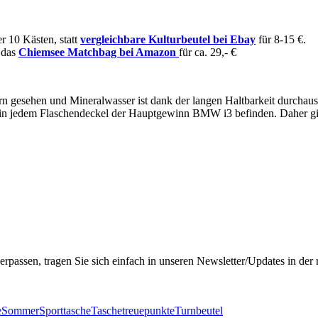
r 10 Kästen, statt
vergleichbare Kulturbeutel bei Ebay
für 8-15 €.
 das
Chiemsee Matchbag bei Amazon
für ca. 29,- €
 gesehen und Mineralwasser ist dank der langen Haltbarkeit durchaus 
h in jedem Flaschendeckel der Hauptgewinn BMW i3 befinden. Daher gib
erpassen, tragen Sie sich einfach in unseren Newsletter/Updates in der
e
Sommer
Sporttasche
Tasche
treuepunkte
Turnbeutel