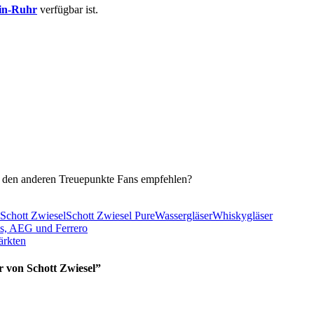
ein-Ruhr
verfügbar ist.
e den anderen Treuepunkte Fans empfehlen?
Schott Zwiesel
Schott Zwiesel Pure
Wassergläser
Whiskygläser
ps, AEG und Ferrero
ärkten
r von Schott Zwiesel
”