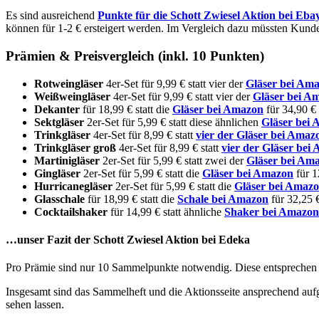
Es sind ausreichend
Punkte für die Schott Zwiesel Aktion bei Eba
können für 1-2 € ersteigert werden. Im Vergleich dazu müssten Kunden
Prämien & Preisvergleich (inkl. 10 Punkten)
Rotweingläser
4er-Set für 9,99 € statt vier der
Gläser bei Am
Weißweingläser
4er-Set für 9,99 € statt vier der
Gläser bei A
Dekanter
für 18,99 € statt die
Gläser bei Amazon
für 34,90 €
Sektgläser
2er-Set für 5,99 € statt diese ähnlichen
Gläser bei
Trinkgläser
4er-Set für 8,99 € statt
vier der Gläser bei Amaz
Trinkgläser groß
4er-Set für 8,99 € statt
vier der Gläser bei
Martinigläser
2er-Set für 5,99 € statt zwei der
Gläser bei Am
Gingläser
2er-Set für 5,99 € statt die
Gläser bei Amazon
für 1
Hurricanegläser
2er-Set für 5,99 € statt die
Gläser bei Amaz
Glasschale
für 18,99 € statt die
Schale bei Amazon
für 32,25 
Cocktailshaker
für 14,99 € statt ähnliche
Shaker bei Amazon
…unser Fazit der Schott Zwiesel Aktion bei Edeka
Pro Prämie sind nur 10 Sammelpunkte notwendig. Diese entsprechen d
Insgesamt sind das Sammelheft und die Aktionsseite ansprechend aufg
sehen lassen.