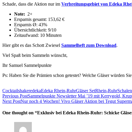
Schade, dass die Aktion nur im
Verbreitungsgebiet von Edeka Rh
Note:
2+
Ersparnis gesamt: 153,62 €
Ersparnis Ø: 43%
Übersichtlichkeit: 9/10
Zeitaufwand: 10 Minuten
Hier gibt es das Schott Zwiesel
Sammelheft zum Download
.
Viel Spaß beim Sammeln wünscht,
Ihr Samuel Sammelpunkte
Ps: Haben Sie die Prämien schon getestet? Welche Gläser würden Si
Cocktailshaker
edeka
Edeka Rhein-Ruhr
Gläser Set
Rhein-Ruhr
Schalen
Previous Post
Sammelpunkte Newsletter Mai ’19 mit Kerrygold, Kru
Next Post
Nur noch 4 Wochen! Vivo Gläser Aktion bei Tegut Superm
One thought on “
Exklusiv bei Edeka Rhein-Ruhr: Schicke Gläse