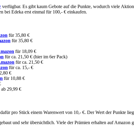
y
verfügbar. Es gibt kaum Gebote auf die Punkte, wodurch viele Aktion
 bei Edeka erst einmal für 100,- € einkaufen.
azon
für 35,80 €
mazon
für 35,80 €
 Amazon
für 18,09 €
on
für ca. 21,50 € (hier im 6er Pack)
 Amazon
für ca. 21,50 €
azon
für ca. 15,- €
2,80 €
on
für 10,88 €
€
ab 29,99 €
afür pro Stück einem Warenwert von 10,- €. Der Wert der Punkte liegt
ebaut und sehr übersichtlich. Viele der Prämien erhalten auf Amazon g