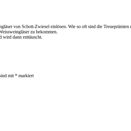
äser von Schott-Zwiesel einlösen. Wie so oft sind die Treueprämien n
 Weissweingläser zu bekommen.
d wird dann enttäuscht.
sind mit
*
markiert