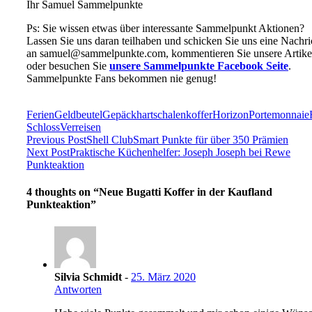
Ihr Samuel Sammelpunkte
Ps: Sie wissen etwas über interessante Sammelpunkt Aktionen?
Lassen Sie uns daran teilhaben und schicken Sie uns eine Nachri
an samuel@sammelpunkte.com, kommentieren Sie unsere Artike
oder besuchen Sie
unsere Sammelpunkte Facebook Seite
.
Sammelpunkte Fans bekommen nie genug!
Ferien
Geldbeutel
Gepäck
hartschalenkoffer
Horizon
Portemonnaie
Schloss
Verreisen
Previous Post
Shell ClubSmart Punkte für über 350 Prämien
Next Post
Praktische Küchenhelfer: Joseph Joseph bei Rewe
Punkteaktion
4 thoughts on “
Neue Bugatti Koffer in der Kaufland
Punkteaktion
”
Silvia Schmidt
-
25. März 2020
Antworten