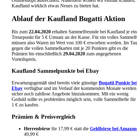
Onlineshops ausrechnen. Außerdem wollen wir einmal schauen,
Kaufland wirklich etwas Neues zu bieten hat.
Ablauf der Kaufland Bugatti Aktion
Bis zum
22.04.2020
erhalten Sammelfreunde bei Kaufland je ei
Treuepunkt für 5 € Umsatz an der Kasse. Für ein volles Sammelh
müssen also Waren im Wert von 100 € erworben werden. Im Ta
gegen die vollen Sammelkarten mit je 20 Punkten gibt es die
Prämien bis einschließlich
29.04.2020
zum angegebenen
Vorteilspreis.
Kaufland Sammelpunkte bei Ebay
Erwartungsgemäß sind bereits viele günstige
Bugatti Punkte be
Ebay
verfügbar und im Verlauf der kommenden Monate werden
sicher noch zahllose Angebote hinzukommen. Mit ein wenig
Geduld sollte es problemlos möglich sein, volle Sammelhefte für
1 € zu kaufen.
Prämien & Preisvergleich
Herrenbörse
für 17,99 € statt die
Geldbörse bei Amazon
49,99 €