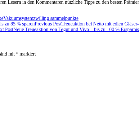
eren Lesern in den Kommentaren nützliche Tipps zu den besten Prämie
pe
Vakuumsystem
zwilling sammelpunkte
Previous Post
Treueaktion bei Netto mit edlen Gläser
xt Post
Neue Treueaktion von Tegut und Vivo – bis zu 100 % Ersparnis
sind mit
*
markiert