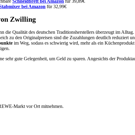
ichbare
Schneidbrett bei Amazon
für 39,89€
Stabmixer bei Amazon
für 32,99€
von Zwilling
 die Qualität des deutschen Traditionsherstellers überzeugt im Alltag
leich zu den Originalpreisen sind die Zuzahlungen deutlich reduziert 
punkte
im Weg, sodass es schwierig wird, mehr als ein Küchenprodukt 
igen.
r eine sehr gute Gelegenheit, um Geld zu sparen. Angesichts der Produ
 REWE-Markt vor Ort mitnehmen.