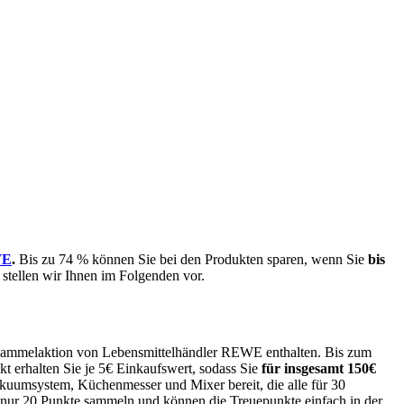
WE
.
Bis zu 74 % können Sie bei den Produkten sparen, wenn Sie
bis
stellen wir Ihnen im Folgenden vor.
er Sammelaktion von Lebensmittelhändler REWE enthalten. Bis zum
kt erhalten Sie je 5€ Einkaufswert, sodass Sie
für insgesamt 150€
akuumsystem, Küchenmesser und Mixer bereit, die alle für 30
nur 20 Punkte sammeln und können die Treuepunkte einfach in der