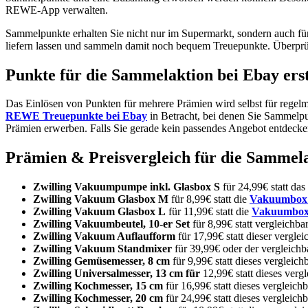
REWE-App verwalten.
Sammelpunkte erhalten Sie nicht nur im Supermarkt, sondern auch f
liefern lassen und sammeln damit noch bequem Treuepunkte. Überprüfe
Punkte für die Sammelaktion bei Ebay ers
Das Einlösen von Punkten für mehrere Prämien wird selbst für regel
REWE Treuepunkte bei Ebay
in Betracht, bei denen Sie Sammelpu
Prämien erwerben. Falls Sie gerade kein passendes Angebot entdecken
Prämien & Preisvergleich für die Sammel
Zwilling Vakuumpumpe inkl. Glasbox S
für 24,99€ statt das
Zwilling Vakuum Glasbox M
für 8,99€ statt die
Vakuumbox 
Zwilling Vakuum Glasbox L
für 11,99€ statt die
Vakuumbox
Zwilling Vakuumbeutel, 10-er Set
für 8,99€ statt vergleichba
Zwilling Vakuum Auflaufform
für 17,99€ statt dieser vergle
Zwilling Vakuum Standmixer
für 39,99€ oder der vergleich
Zwilling Gemüsemesser, 8 cm
für 9,99€ statt dieses vergleich
Zwilling Universalmesser, 13 cm für
12,99€ statt dieses verg
Zwilling Kochmesser, 15 cm
für 16,99€ statt dieses vergleich
Zwilling Kochmesser, 20 cm
für 24,99€ statt dieses vergleich