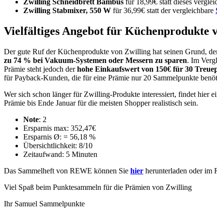
Zwilling Schneidbrett Bambus
für 18,99€ statt dieses vergle
Zwilling Stabmixer, 550 W
für 36,99€ statt der vergleichbare
Vielfältiges Angebot für Küchenprodukte 
Der gute Ruf der Küchenprodukte von Zwilling hat seinen Grund, denn
zu 74 % bei Vakuum-Systemen oder Messern zu sparen
. Im Verg
Prämie steht jedoch der
hohe Einkaufswert von 150€ für 30 Treue
für Payback-Kunden, die für eine Prämie nur 20 Sammelpunkte benöt
Wer sich schon länger für Zwilling-Produkte interessiert, findet hie
Prämie bis Ende Januar für die meisten Shopper realistisch sein.
Note
: 2
Ersparnis max: 352,47€
Ersparnis Ø: = 56,18 %
Übersichtlichkeit: 8/10
Zeitaufwand: 5 Minuten
Das Sammelheft von REWE können Sie
hier
herunterladen oder im
Viel Spaß beim Punktesammeln für die Prämien von Zwilling
Ihr Samuel Sammelpunkte