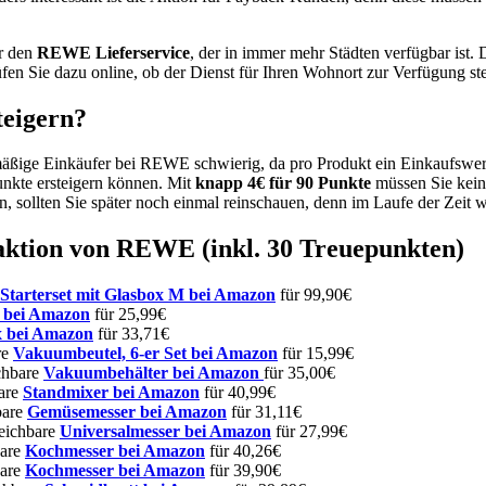
ür den
REWE Lieferservice
, der in immer mehr Städten verfügbar ist
n Sie dazu online, ob der Dienst für Ihren Wohnort zur Verfügung ste
teigern?
mäßige Einkäufer bei REWE schwierig, da pro Produkt ein Einkaufswert
nkte ersteigern können. Mit
knapp 4€ für 90 Punkte
müssen Sie kein
, sollten Sie später noch einmal reinschauen, denn im Laufe der Zeit 
aktion von REWE (inkl. 30 Treuepunkten)
Starterset mit Glasbox M bei Amazon
für 99,90€
bei Amazon
für 25,99€
 bei Amazon
für 33,71€
re
Vakuumbeutel, 6-er Set bei Amazon
für 15,99€
ichbare
Vakuumbehälter bei Amazon
für 35,00€
bare
Standmixer bei Amazon
für 40,99€
bare
Gemüsemesser bei Amazon
für 31,11€
leichbare
Universalmesser bei Amazon
für 27,99€
bare
Kochmesser bei Amazon
für 40,26€
bare
Kochmesser bei Amazon
für 39,90€