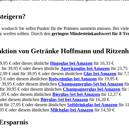
steigern?
r, wodurch Sie selbst Punkte für die Prämien sammeln müssen. Bei vie
ay werfen sollten. Durch den
geringen Mindesteinkaufswert für 8 T
ktion von Getränke Hoffmann und Ritzenhof
 39,95 € oder dieses ähnliche
Hugoglas bei Amazon
für 16,33 €
tt für 39,95 € oder dieses ähnliche
Aperizzoglas bei Amazon
für 23,75
2,99 € statt für 39,95 € oder diesem ähnlichen
Glas bei Amazon
für 7,
,95 € oder diesem ähnlichen
Rotweinglas bei Amazon
für 19,95 €
ür 39,95 € oder diesem ähnlichen
Champagnerglas-Set bei Amazon
fü
t für 39,95 € oder diesem ähnlichen
Champagnerglas bei Amazon
für 
39,95 € oder diesem ähnlichen
Bierglas-Set bei Amazon
für 12,27 €
€ oder diesem ähnlichen
Bierglas-Set bei Amazon
für 16,20 €
tatt für 27,95 € oder diesem ähnlichen
Softdrinkglas bei Amazon
für 11
1,95 € oder diesem ähnlichen
Milchglas bei Amazon
für 14,50 €
 Ersparnis