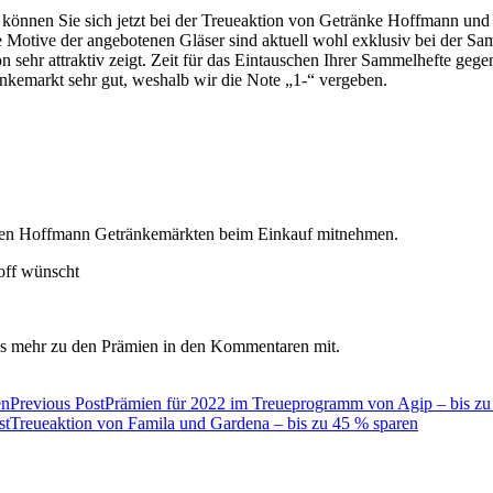
 können Sie sich jetzt bei der Treueaktion von Getränke Hoffmann un
 Motive der angebotenen Gläser sind aktuell wohl exklusiv bei der Sa
n sehr attraktiv zeigt. Zeit für das Eintauschen Ihrer Sammelhefte geg
nkemarkt sehr gut, weshalb wir die Note „1-“ vergeben.
n den Hoffmann Getränkemärkten beim Einkauf mitnehmen.
off wünscht
uns mehr zu den Prämien in den Kommentaren mit.
Previous Post
Prämien für 2022 im Treueprogramm von Agip – bis zu
st
Treueaktion von Famila und Gardena – bis zu 45 % sparen