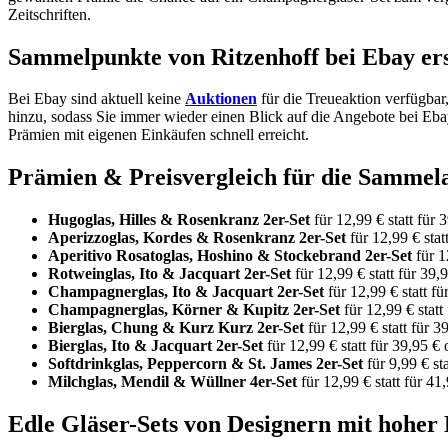
Zeitschriften.
Sammelpunkte von Ritzenhoff bei Ebay er
Bei Ebay sind aktuell keine
Auktionen
für die Treueaktion verfügba
hinzu, sodass Sie immer wieder einen Blick auf die Angebote bei Eb
Prämien mit eigenen Einkäufen schnell erreicht.
Prämien & Preisvergleich für die Sammela
Hugoglas, Hilles & Rosenkranz 2er-Set
für 12,99 € statt für
Aperizzoglas, Kordes & Rosenkranz 2er-Set
für 12,99 € sta
Aperitivo Rosatoglas, Hoshino & Stockebrand 2er-Set
für 1
Rotweinglas, Ito & Jacquart 2er-Set
für 12,99 € statt für 39
Champagnerglas, Ito & Jacquart 2er-Set
für 12,99 € statt f
Champagnerglas, Körner & Kupitz 2er-Set
für 12,99 € stat
Bierglas, Chung & Kurz Kurz 2er-Set
für 12,99 € statt für 
Bierglas, Ito & Jacquart 2er-Set
für 12,99 € statt für 39,95 
Softdrinkglas, Peppercorn & St. James 2er-Set
für 9,99 € s
Milchglas, Mendil & Wüllner 4er-Set
für 12,99 € statt für 4
Edle Gläser-Sets von Designern mit hoher