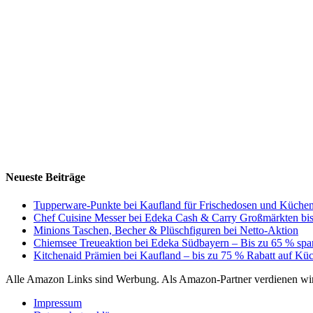
Neueste Beiträge
Tupperware-Punkte bei Kaufland für Frischedosen und Küchen
Chef Cuisine Messer bei Edeka Cash & Carry Großmärkten bis
Minions Taschen, Becher & Plüschfiguren bei Netto-Aktion
Chiemsee Treueaktion bei Edeka Südbayern – Bis zu 65 % spa
Kitchenaid Prämien bei Kaufland – bis zu 75 % Rabatt auf K
Alle Amazon Links sind Werbung. Als Amazon-Partner verdienen wir 
Impressum