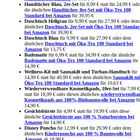
Handtücher Blau, 2er-Set
für 8,99 € statt für 24,99 € ode
die ähnlichen
Handtücher, 8er-Set mit Öko-Tex 100
Standard bei Amazon
für 39,95 €
Duschtuch Hellgrau
für 9,99 € statt für 27,99 € oder dem
ähnlichen
Duschtuch, 2er-Set mit Öko-Tex 100 Standa
bei Amazon
für 39,90 €
Duschtuch Blau
für 9,99 € statt für 27,99 € oder dem
ähnlichen
Duschtuch mit Öko-Tex 100 Standard bei
Amazon
für 13,75 €
Badematte
für 6,99 € statt für 34,99 € oder die ähnliche
Badematte mit Öko-Tex 100 Standard bei Amazon
für
14,99 €
Wellness-Kit mit Saunakilt und Turban-Handtuch
für
14,99 € statt für 49,99 € oder dem ähnlichen
Saunakilt mi
Öko-Tex 100 Standard bei Amazon
für 10,63 €
Wiederverwendbare Kosmetikpads, 10er-Set
für 7,99 €
statt für 18,99 € oder diesen ähnlichen
wiederverwendba
Kosmetikpads aus 100%-Biobaumwolle bei Amazon
fü
14,90 €
Gesichtsbürste
für 4,99 € statt für 19,99 € oder diese
ähnliche
Gesichtsbürste aus 100 % Naturborsten bei
Amazon
für 14,90 €
Disney Poncho
für 12,99 € statt für 29,99 € oder dem
ähnlichen
Kinderponcho aus 100 % Baumwolle bei
Amazon
ab 18,99 €