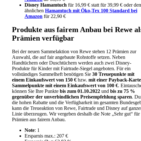
Disney Hamamtuch
für 16,99 € statt für 39,99 € oder de
ähnlichen
Hamamtuch mit Öko-Tex 100 Standard bei
Amazon
für 22,90 €
Produkte aus fairem Anbau bei Rewe al
Prämien verfügbar
Bei der neuen Sammelaktion von Rewe stehen 12 Prämien zur
Auswahl, die auf fair angebaute Rohstoffe setzen. Neben
Handtüchern oder Duschtüchern werden auch zwei Disney-
Produkte für Kinder mit Fairtrade-Siegel angeboten. Für ein
vollständiges Sammelheft benötigen Sie
30 Treuepunkte mit
einem Einkaufswert von 150 €
bzw.
mit einer Payback-Karte
Sammelpunkte mit einem Einkaufswert von 100 €
. Eintausch
können Sie Ihre Punkte
bis zum 01.10.2022
und
bis zu 75 %
gegenüber der unverbindlichen Preisempfehlung sparen
. Du
die hohen Rabatte und die Verfügbarkeit im gesamten Bundesgeb
kann die Treueaktion von Rewe, Fairtrade und Disney auf ganze
Linie überzeugen. Wir vergeben deshalb die Note „Sehr gut“ für 
Prämien aus fairem Anbau.
Note
: 1
Ersparnis max.: 207 €