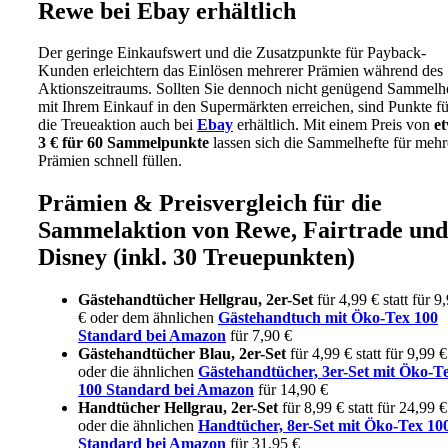
Rewe bei Ebay erhältlich
Der geringe Einkaufswert und die Zusatzpunkte für Payback-
Kunden erleichtern das Einlösen mehrerer Prämien während des
Aktionszeitraums. Sollten Sie dennoch nicht genügend Sammelh
mit Ihrem Einkauf in den Supermärkten erreichen, sind Punkte fü
die Treueaktion auch bei
Ebay
erhältlich. Mit einem Preis von
e
3 € für 60 Sammelpunkte
lassen sich die Sammelhefte für mehr
Prämien schnell füllen.
Prämien & Preisvergleich für die
Sammelaktion von Rewe, Fairtrade und
Disney (inkl. 30 Treuepunkten)
Gästehandtücher Hellgrau, 2er-Set
für 4,99 € statt für 9
€ oder dem ähnlichen
Gästehandtuch mit Öko-Tex 100
Standard bei Amazon
für 7,90 €
Gästehandtücher Blau, 2er-Set
für 4,99 € statt für 9,99 €
oder die ähnlichen
Gästehandtücher, 3er-Set mit Öko-T
100 Standard bei Amazon
für 14,90 €
Handtücher Hellgrau, 2er-Set
für 8,99 € statt für 24,99 €
oder die ähnlichen
Handtücher, 8er-Set mit Öko-Tex 10
Standard bei Amazon
für 31,95 €