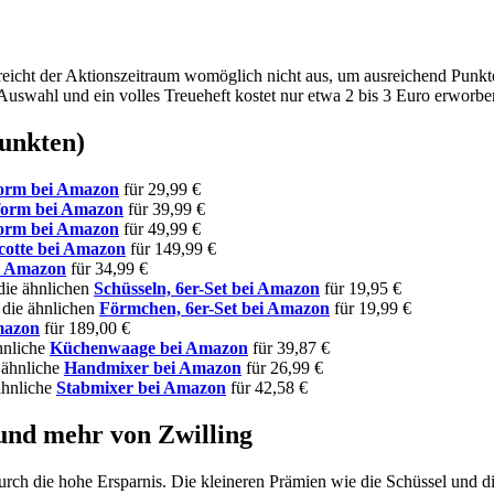
reicht der Aktionszeitraum womöglich nicht aus, um ausreichend Punk
Auswahl und ein volles Treueheft kostet nur etwa 2 bis 3 Euro erworb
punkten)
form bei Amazon
für 29,99 €
form bei Amazon
für 39,99 €
form bei Amazon
für 49,99 €
cotte bei Amazon
für 149,99 €
i Amazon
für 34,99 €
 die ähnlichen
Schüsseln, 6er-Set bei Amazon
für 19,95 €
r die ähnlichen
Förmchen, 6er-Set bei Amazon
für 19,99 €
mazon
für 189,00 €
ähnliche
Küchenwaage bei Amazon
für 39,87 €
r ähnliche
Handmixer bei Amazon
für 26,99 €
 ähnliche
Stabmixer bei Amazon
für 42,58 €
und mehr von Zwilling
ch die hohe Ersparnis. Die kleineren Prämien wie die Schüssel und di