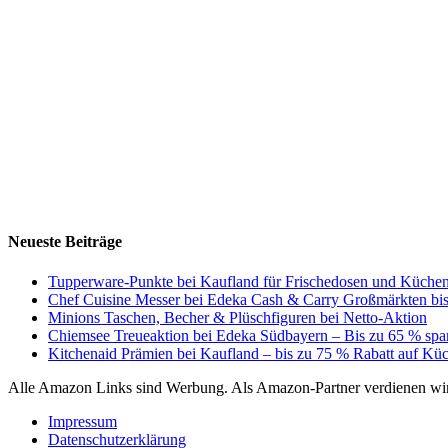
Neueste Beiträge
Tupperware-Punkte bei Kaufland für Frischedosen und Küchen
Chef Cuisine Messer bei Edeka Cash & Carry Großmärkten bis
Minions Taschen, Becher & Plüschfiguren bei Netto-Aktion
Chiemsee Treueaktion bei Edeka Südbayern – Bis zu 65 % spa
Kitchenaid Prämien bei Kaufland – bis zu 75 % Rabatt auf K
Alle Amazon Links sind Werbung. Als Amazon-Partner verdienen wir 
Impressum
Datenschutzerklärung