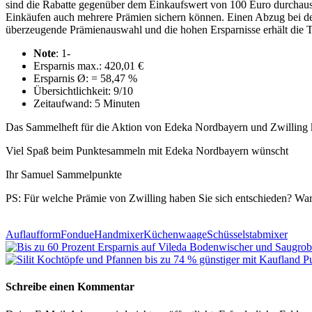
sind die Rabatte gegenüber dem Einkaufswert von 100 Euro durchaus 
Einkäufen auch mehrere Prämien sichern können. Einen Abzug bei der
überzeugende Prämienauswahl und die hohen Ersparnisse erhält die T
Note
: 1-
Ersparnis max.: 420,01 €
Ersparnis Ø: = 58,47 %
Übersichtlichkeit: 9/10
Zeitaufwand: 5 Minuten
Das Sammelheft für die Aktion von Edeka Nordbayern und Zwilling
Viel Spaß beim Punktesammeln mit Edeka Nordbayern wünscht
Ihr Samuel Sammelpunkte
PS: Für welche Prämie von Zwilling haben Sie sich entschieden? War
Auflaufform
Fondue
Handmixer
Küchenwaage
Schüssel
stabmixer
Schreibe einen Kommentar