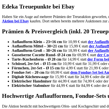
Edeka Treuepunkte bei Ebay
Haben Sie ein Auge auf mehrere Prämien der Treueaktion geworfen, 
Aktion bei Ebay
kaufen. Dort stehen bereits mehrere Auktionen zur 
Prämien & Preisvergleich (inkl. 20 Treue
Auflaufform Klein – 23×16 cm
für 10,99 € statt
der Auflauf
Auflaufform Mittel – 30×21 cm
für 15,99 € statt
der Auflauf
Auflaufform Groß – 38×26 cm
für 18,99 € statt
der Auflauf
Gusseiserne Cocotte Rund- Ø 24 cm
für 69,99 € statt
der Co
Tarte-/Kuchenform – Ø 28 cm
für 14,99 € statt
der Form be
Schüssel, 2er-Set – Ø 15 cm
für 10,99 € statt für 31,99 € oder
Förmchen, 2er-Set – Ø 15 cm
für 4,99 € statt für 21,99 € ode
Fondue-Set – 20 cm
für 69,99 € statt
dem Fondue-Set bei A
Digitale Küchenwaage
für 15,99 € statt für 34,99 € oder die 
Elektrischer Handmixer
für 44,99 € statt für 74,99 € oder de
Elektrischer Stabmixer
für 44,99 € statt für 84,99 € oder der
Hochwertige Auflaufformen, Fondue-Sets 
Die Aktion besticht mit hochwertigem Ofen- und Kochgeschirr und dur