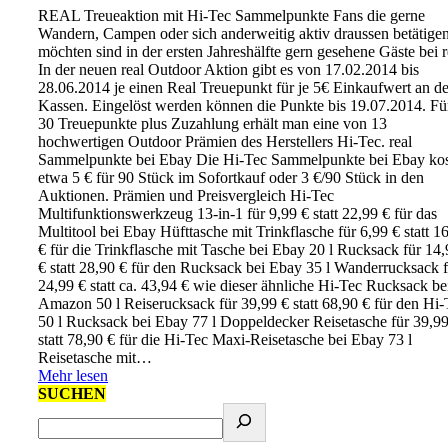
REAL Treueaktion mit Hi-Tec Sammelpunkte Fans die gerne
Wandern, Campen oder sich anderweitig aktiv draussen betätige
möchten sind in der ersten Jahreshälfte gern gesehene Gäste bei r
In der neuen real Outdoor Aktion gibt es von 17.02.2014 bis
28.06.2014 je einen Real Treuepunkt für je 5€ Einkaufwert an d
Kassen. Eingelöst werden können die Punkte bis 19.07.2014. Für
30 Treuepunkte plus Zuzahlung erhält man eine von 13
hochwertigen Outdoor Prämien des Herstellers Hi-Tec. real
Sammelpunkte bei Ebay Die Hi-Tec Sammelpunkte bei Ebay ko
etwa 5 € für 90 Stück im Sofortkauf oder 3 €/90 Stück in den
Auktionen. Prämien und Preisvergleich Hi-Tec
Multifunktionswerkzeug 13-in-1 für 9,99 € statt 22,99 € für das
Multitool bei Ebay Hüfttasche mit Trinkflasche für 6,99 € statt 1
€ für die Trinkflasche mit Tasche bei Ebay 20 l Rucksack für 14
€ statt 28,90 € für den Rucksack bei Ebay 35 l Wanderrucksack f
24,99 € statt ca. 43,94 € wie dieser ähnliche Hi-Tec Rucksack be
Amazon 50 l Reiserucksack für 39,99 € statt 68,90 € für den Hi-
50 l Rucksack bei Ebay 77 l Doppeldecker Reisetasche für 39,99
statt 78,90 € für die Hi-Tec Maxi-Reisetasche bei Ebay 73 l
Reisetasche mit…
Mehr lesen
SUCHEN