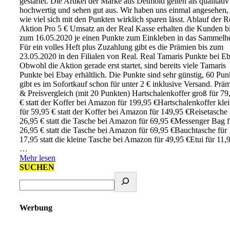
gestartet. Die Artikel der Marke aus Detmold gelten als qualitativ
hochwertig und sehen gut aus. Wir haben uns einmal angesehen,
wie viel sich mit den Punkten wirklich sparen lässt. Ablauf der R
Aktion Pro 5 € Umsatz an der Real Kasse erhalten die Kunden b
zum 16.05.2020 je einen Punkte zum Einkleben in das Sammelhe
Für ein volles Heft plus Zuzahlung gibt es die Prämien bis zum
23.05.2020 in den Filialen von Real. Real Tamaris Punkte bei E
Obwohl die Aktion gerade erst startet, sind bereits viele Tamaris
Punkte bei Ebay erhältlich. Die Punkte sind sehr günstig, 60 Pun
gibt es im Sofortkauf schon für unter 2 € inklusive Versand. Prä
& Preisvergleich (mit 20 Punkten) Hartschalenkoffer groß für 79
€ statt der Koffer bei Amazon für 199,95 €Hartschalenkoffer kle
für 59,95 € statt der Koffer bei Amazon für 149,95 €Reisetasche 
26,95 € statt die Tasche bei Amazon für 69,95 €Messenger Bag f
26,95 € statt die Tasche bei Amazon für 69,95 €Bauchtasche für
17,95 statt die kleine Tasche bei Amazon für 49,95 €Etui für 11,
…
Mehr lesen
SUCHEN
Werbung