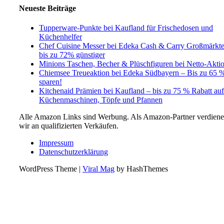
Neueste Beiträge
Tupperware-Punkte bei Kaufland für Frischedosen und
Küchenhelfer
Chef Cuisine Messer bei Edeka Cash & Carry Großmärkt
bis zu 72% günstiger
Minions Taschen, Becher & Plüschfiguren bei Netto-Akti
Chiemsee Treueaktion bei Edeka Südbayern – Bis zu 65 
sparen!
Kitchenaid Prämien bei Kaufland – bis zu 75 % Rabatt auf
Küchenmaschinen, Töpfe und Pfannen
Alle Amazon Links sind Werbung. Als Amazon-Partner verdien
wir an qualifizierten Verkäufen.
Impressum
Datenschutzerklärung
WordPress Theme
|
Viral Mag
by HashThemes