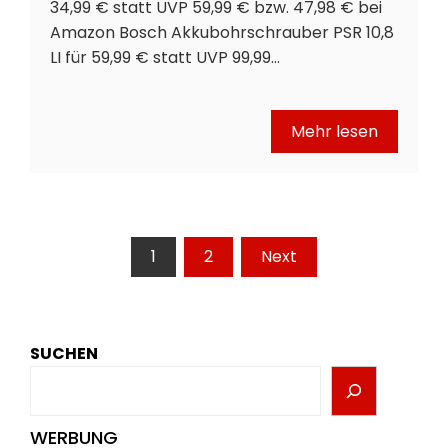
34,99 € statt UVP 59,99 € bzw. 47,98 € bei
Amazon Bosch Akkubohrschrauber PSR 10,8
LI für 59,99 € statt UVP 99,99…
Mehr lesen
Seitennummerierung
1
2
Next
der
Beiträge
SUCHEN
WERBUNG