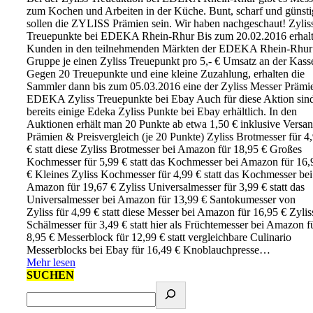
zum Kochen und Arbeiten in der Küche. Bunt, scharf und günsti
sollen die ZYLISS Prämien sein. Wir haben nachgeschaut! Zylis
Treuepunkte bei EDEKA Rhein-Rhur Bis zum 20.02.2016 erhal
Kunden in den teilnehmenden Märkten der EDEKA Rhein-Rhur
Gruppe je einen Zyliss Treuepunkt pro 5,- € Umsatz an der Kass
Gegen 20 Treuepunkte und eine kleine Zuzahlung, erhalten die
Sammler dann bis zum 05.03.2016 eine der Zyliss Messer Prämi
EDEKA Zyliss Treuepunkte bei Ebay Auch für diese Aktion sin
bereits einige Edeka Zyliss Punkte bei Ebay erhältlich. In den
Auktionen erhält man 20 Punkte ab etwa 1,50 € inklusive Versan
Prämien & Preisvergleich (je 20 Punkte) Zyliss Brotmesser für 4
€ statt diese Zyliss Brotmesser bei Amazon für 18,95 € Großes
Kochmesser für 5,99 € statt das Kochmesser bei Amazon für 16,
€ Kleines Zyliss Kochmesser für 4,99 € statt das Kochmesser bei
Amazon für 19,67 € Zyliss Universalmesser für 3,99 € statt das
Universalmesser bei Amazon für 13,99 € Santokumesser von
Zyliss für 4,99 € statt diese Messer bei Amazon für 16,95 € Zylis
Schälmesser für 3,49 € statt hier als Früchtemesser bei Amazon f
8,95 € Messerblock für 12,99 € statt vergleichbare Culinario
Messerblocks bei Ebay für 16,49 € Knoblauchpresse…
Mehr lesen
SUCHEN