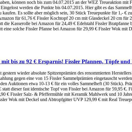
aben, können noch bis zum 04.07.2015 an der WEZ Treueaktion mit Fi
 Eingelost werden die Punkte bis 04.07.2015. Hier gibt es das Samm
ufen. Es sollte aber möglich sein, 30 Stück Treuepunkte für 1,- € zu e
 Amazon für 61,76 € Fissler Kochtopf 20 cm mit Glasdeckel 20 cm für 27
statt die Kasserolle bei Amazon für 24,49 € Edelstahl Fissler Bratpfanne
att eine solche Fissler Pfanne bei Amazon für 29,99 € Fissler Wok mit 
 mit bis zu 92 € Ersparnis! Fissler Pfannen, Töpfe un
it gestern wieder absolute Spitzenprämien des renommierten Herstellers 
hlung gegen eine von 15 Fissler Sammelprämien eingetauscht werden.
n den Auktionen etwa 10-13 € für ein volles Sammelheft (30 Stück). Prä
statt dieser fast identische Topf von Fissler bei Amazon für 59,95 €.
60,90 € Fissler Salz- & Pfeffermühle mit Keramik Mahlwerk und 10 Jah
sler Wok mit Deckel und Abtropfgitter UVP 129,99 € mit Real Treuepu