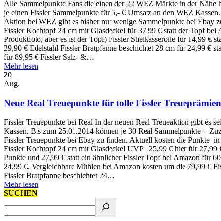
Alle Sammelpunkte Fans die einen der 22 WEZ Märkte in der Nähe h
je einen Fissler Sammelpunkte für 5,- € Umsatz an den WEZ Kassen.
Aktion bei WEZ gibt es bisher nur wenige Sammelpunkte bei Ebay zu ka
Fissler Kochtopf 24 cm mit Glasdeckel für 37,99 € statt der Topf bei
Produktfoto, aber es ist der Topf) Fissler Stielkasserolle für 14,99 € 
29,90 € Edelstahl Fissler Bratpfanne beschichtet 28 cm für 24,99 € st
für 89,95 € Fissler Salz- &…
Mehr lesen
20
Aug.
Neue Real Treuepunkte für tolle Fissler Treueprämien
Fissler Treuepunkte bei Real In der neuen Real Treueaktion gibt es se
Kassen. Bis zum 25.01.2014 können je 30 Real Sammelpunkte + Zuza
Fissler Treuepunkte bei Ebay zu finden. Aktuell kosten die Punkte i
Fissler Kochtopf 24 cm mit Glasdeckel UVP 125,99 € hier für 27,99 € 
Punkte und 27,99 € statt ein ähnlicher Fissler Topf bei Amazon für 
24,99 €. Vergleichbare Mühlen bei Amazon kosten um die 79,99 € Fis
Fissler Bratpfanne beschichtet 24…
Mehr lesen
SUCHEN