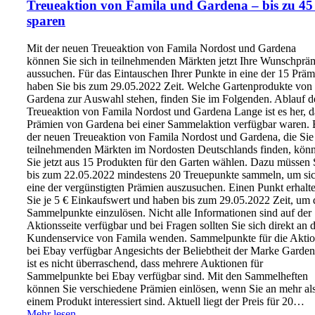
Treueaktion von Famila und Gardena – bis zu 4
sparen
Mit der neuen Treueaktion von Famila Nordost und Gardena
können Sie sich in teilnehmenden Märkten jetzt Ihre Wunschprä
aussuchen. Für das Eintauschen Ihrer Punkte in eine der 15 Präm
haben Sie bis zum 29.05.2022 Zeit. Welche Gartenprodukte von
Gardena zur Auswahl stehen, finden Sie im Folgenden. Ablauf d
Treueaktion von Famila Nordost und Gardena Lange ist es her, d
Prämien von Gardena bei einer Sammelaktion verfügbar waren. 
der neuen Treueaktion von Famila Nordost und Gardena, die Sie
teilnehmenden Märkten im Nordosten Deutschlands finden, kön
Sie jetzt aus 15 Produkten für den Garten wählen. Dazu müssen 
bis zum 22.05.2022 mindestens 20 Treuepunkte sammeln, um si
eine der vergünstigten Prämien auszusuchen. Einen Punkt erhalt
Sie je 5 € Einkaufswert und haben bis zum 29.05.2022 Zeit, um 
Sammelpunkte einzulösen. Nicht alle Informationen sind auf der
Aktionsseite verfügbar und bei Fragen sollten Sie sich direkt an 
Kundenservice von Famila wenden. Sammelpunkte für die Akti
bei Ebay verfügbar Angesichts der Beliebtheit der Marke Garde
ist es nicht überraschend, dass mehrere Auktionen für
Sammelpunkte bei Ebay verfügbar sind. Mit den Sammelheften
können Sie verschiedene Prämien einlösen, wenn Sie an mehr al
einem Produkt interessiert sind. Aktuell liegt der Preis für 20…
Mehr lesen