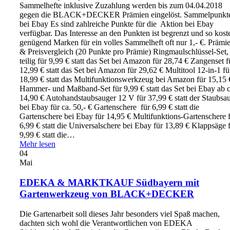
Sammelhefte inklusive Zuzahlung werden bis zum 04.04.2018
gegen die BLACK+DECKER Prämien eingelöst. Sammelpunkt
bei Ebay Es sind zahlreiche Punkte für die Aktion bei Ebay
verfügbar. Das Interesse an den Punkten ist begrenzt und so kost
genügend Marken für ein volles Sammelheft oft nur 1,- €. Prämi
& Preisvergleich (20 Punkte pro Prämie) Ringmaulschlüssel-Set,
teilig für 9,99 € statt das Set bei Amazon für 28,74 € Zangenset f
12,99 € statt das Set bei Amazon für 29,62 € Multitool 12-in-1 fü
18,99 € statt das Multifunktionswerkzeug bei Amazon für 15,15 
Hammer- und Maßband-Set für 9,99 € statt das Set bei Ebay ab c
14,90 € Autohandstaubsauger 12 V für 37,99 € statt der Staubsa
bei Ebay für ca. 50,- € Gartenschere für 6,99 € statt die
Gartenschere bei Ebay für 14,95 € Multifunktions-Gartenschere 
6,99 € statt die Universalschere bei Ebay für 13,89 € Klappsäge 
9,99 € statt die…
Mehr lesen
04
Mai
EDEKA & MARKTKAUF Südbayern mit
Gartenwerkzeug von BLACK+DECKER
Die Gartenarbeit soll dieses Jahr besonders viel Spaß machen,
dachten sich wohl die Verantwortlichen von EDEKA