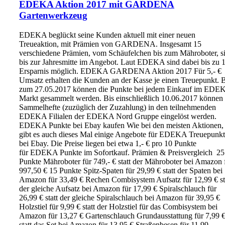
EDEKA Aktion 2017 mit GARDENA
Gartenwerkzeug
EDEKA beglückt seine Kunden aktuell mit einer neuen
Treueaktion, mit Prämien von GARDENA. Insgesamt 15
verschiedene Prämien, vom Schäufelchen bis zum Mähroboter, s
bis zur Jahresmitte im Angebot. Laut EDEKA sind dabei bis zu
Ersparnis möglich. EDEKA GARDENA Aktion 2017 Für 5,- €
Umsatz erhalten die Kunden an der Kasse je einen Treuepunkt. B
zum 27.05.2017 können die Punkte bei jedem Einkauf im EDE
Markt gesammelt werden. Bis einschließlich 10.06.2017 können 
Sammelhefte (zuzüglich der Zuzahlung) in den teilnehmenden
EDEKA Filialen der EDEKA Nord Gruppe eingelöst werden.
EDEKA Punkte bei Ebay kaufen Wie bei den meisten Aktionen,
gibt es auch dieses Mal einige Angebote für EDEKA Treuepunk
bei Ebay. Die Preise liegen bei etwa 1,- € pro 10 Punkte
für EDEKA Punkte im Sofortkauf. Prämien & Preisvergleich 25
Punkte Mähroboter für 749,- € statt der Mähroboter bei Amazon 
997,50 € 15 Punkte Spitz-Spaten für 29,99 € statt der Spaten bei
Amazon für 33,49 € Rechen Combisystem Aufsatz für 12,99 € st
der gleiche Aufsatz bei Amazon für 17,99 € Spiralschlauch für
26,99 € statt der gleiche Spiralschlauch bei Amazon für 39,95 €
Holzstiel für 9,99 € statt der Holzstiel für das Combisystem bei
Amazon für 13,27 € Gartenschlauch Grundausstattung für 7,99 
statt das Set bei Amazon für 13,95 € Straßenbesen für 11,99…