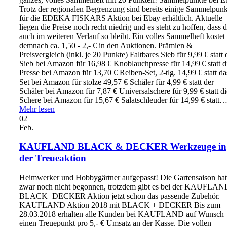
Trotz der regionalen Begrenzung sind bereits einige Sammelpunk
für die EDEKA FISKARS Aktion bei Ebay erhältlich. Aktuelle
liegen die Preise noch recht niedrig und es steht zu hoffen, dass d
auch im weiteren Verlauf so bleibt. Ein volles Sammelheft kostet
demnach ca. 1,50 - 2,- € in den Auktionen. Prämien &
Preisvergleich (inkl. je 20 Punkte) Faltbares Sieb für 9,99 € statt 
Sieb bei Amazon für 16,98 € Knoblauchpresse für 14,99 € statt d
Presse bei Amazon für 13,70 € Reiben-Set, 2-tlg. 14,99 € statt da
Set bei Amazon für stolze 49,57 € Schäler für 4,99 € statt der
Schäler bei Amazon für 7,87 € Universalschere für 9,99 € statt di
Schere bei Amazon für 15,67 € Salatschleuder für 14,99 € statt
Mehr lesen
02
Feb.
KAUFLAND BLACK & DECKER Werkzeuge in
der Treueaktion
Heimwerker und Hobbygärtner aufgepasst! Die Gartensaison hat
zwar noch nicht begonnen, trotzdem gibt es bei der KAUFLAN
BLACK+DECKER Aktion jetzt schon das passende Zubehör.
KAUFLAND Aktion 2018 mit BLACK + DECKER Bis zum
28.03.2018 erhalten alle Kunden bei KAUFLAND auf Wunsch
einen Treuepunkt pro 5,- € Umsatz an der Kasse. Die vollen