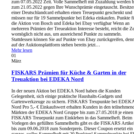
zum 07.05.2022 Zeit. Volle Sammelheft mit Zuzahlung werden b
zum 21.05.2022 gegen Ihre Wunschprämie eingetauscht. Besitze
einer Deutschlandcard erhalten einen Treuepunkt geschenkt und
müssen nur für 19 Sammelpunkte bei Edeka einkaufen. Punkte f
die Aktion von Bosch und Edeka bei Ebay verfügbar Wenn an
mehreren Prämien der Treueaktion Interesse besteht, reicht die Ze
womöglich nicht aus, um ausreichend Punkte zu sammeln.
Stattdessen können Sie auf Punkte von Ebay zurückgreifen, den
auf der Auktionsplattform stehen bereits jetzt…
Mehr lesen
01
März
FISKARS Prämien für Küche & Garten in der
Treuaktion bei EDEKA Nord
In der neuen Aktion bei EDEKA Nord haben die Kunden
Gelegenheit, sich einige praktische Haushalts-Gadgets und
Gartenwerkzeuge zu sichern. FISKARS Treupunkte bei EDEK
Nord Pro 5,- € Einkaufswert erhalten Kunden in den teilnehmen
Märkten der EDEKA Nord Gruppe bis zum 27.05.2018 je einen
FISKARS Treuepunkt zum Einkleben in das Sammelheft. Beim
Vorlegen des gefüllten Sammelhefts gibt es die FISKARS Artike
bis zum 09.06.2018 zum Sonderpreis. Dieser Coupon ersetzt ein
ganzes, volles Sammelheft mit 20 Punkten! Sammelpunkte bei E