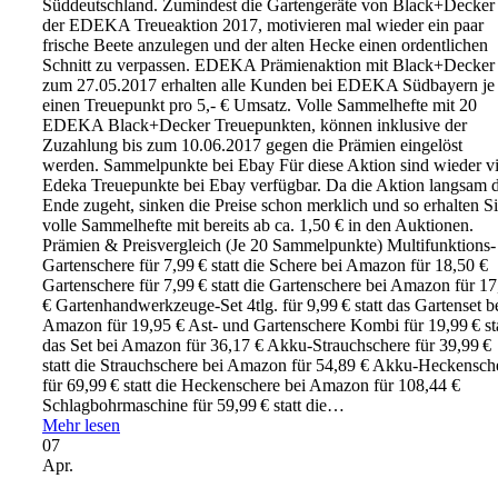
Süddeutschland. Zumindest die Gartengeräte von Black+Decker 
der EDEKA Treueaktion 2017, motivieren mal wieder ein paar
frische Beete anzulegen und der alten Hecke einen ordentlichen
Schnitt zu verpassen. EDEKA Prämienaktion mit Black+Decker
zum 27.05.2017 erhalten alle Kunden bei EDEKA Südbayern je
einen Treue­punkt pro 5,- € Umsatz. Volle Sammelhefte mit 20
EDEKA Black+Decker Treuepunkten, können inklusive der
Zuzahlung bis zum 10.06.2017 gegen die Prämien eingelöst
werden. Sammelpunkte bei Ebay Für diese Aktion sind wieder vi
Edeka Treuepunkte bei Ebay verfügbar. Da die Aktion langsam
Ende zugeht, sinken die Preise schon merklich und so erhalten S
volle Sammelhefte mit bereits ab ca. 1,50 € in den Auktionen.
Prämien & Preisvergleich (Je 20 Sammelpunkte) Multifunktions-
Gartenschere für 7,99 € statt die Schere bei Amazon für 18,50 €
Gartenschere für 7,99 € statt die Gartenschere bei Amazon für 17
€ Garten­hand­werk­zeuge-Set 4tlg. für 9,99 € statt das Gartenset b
Amazon für 19,95 € Ast- und Gartenschere Kombi für 19,99 € sta
das Set bei Amazon für 36,17 € Akku-Strauchschere für 39,99 €
statt die Strauchschere bei Amazon für 54,89 € Akku-Heckensch
für 69,99 € statt die Heckenschere bei Amazon für 108,44 €
Schlagbohr­maschine für 59,99 € statt die…
Mehr lesen
07
Apr.