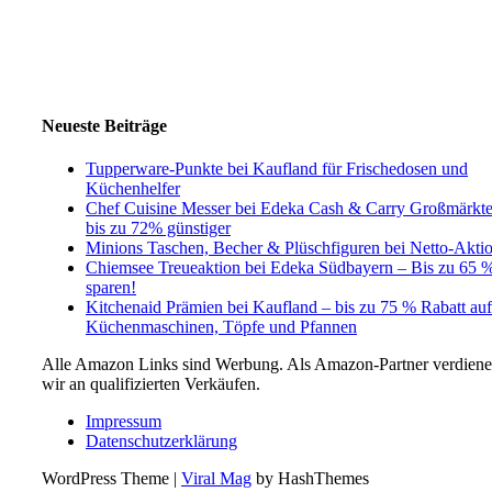
Neueste Beiträge
Tupperware-Punkte bei Kaufland für Frischedosen und
Küchenhelfer
Chef Cuisine Messer bei Edeka Cash & Carry Großmärkt
bis zu 72% günstiger
Minions Taschen, Becher & Plüschfiguren bei Netto-Akti
Chiemsee Treueaktion bei Edeka Südbayern – Bis zu 65 
sparen!
Kitchenaid Prämien bei Kaufland – bis zu 75 % Rabatt auf
Küchenmaschinen, Töpfe und Pfannen
Alle Amazon Links sind Werbung. Als Amazon-Partner verdien
wir an qualifizierten Verkäufen.
Impressum
Datenschutzerklärung
WordPress Theme
|
Viral Mag
by HashThemes