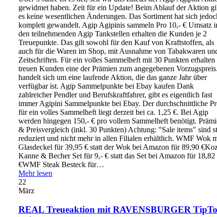
gewidmet haben. Zeit für ein Update! Beim Ablauf der Aktion gi
es keine wesentlichen Änderungen. Das Sortiment hat sich jedoc
komplett gewandelt. Agip Agipinis sammeln Pro 10,- € Umsatz i
den teilnehmenden Agip Tankstellen erhalten die Kunden je 2
Treuepunkte. Das gilt sowohl für den Kauf von Kraftstoffen, als
auch für die Waren im Shop, mit Ausnahme von Tabakwaren un
Zeitschriften. Für ein volles Sammelheft mit 30 Punkten erhalten
treuen Kunden eine der Prämien zum angegebenen Vorzugspreis
handelt sich um eine laufende Aktion, die das ganze Jahr über
verfügbar ist. Agip Sammelpunkte bei Ebay kaufen Dank
zahlreicher Pendler und Berufskraftfahrer, gibt es eigentlich fast
immer Agipini Sammelpunkte bei Ebay. Der durchschnittliche Pr
für ein volles Sammelheft liegt derzeit bei ca. 1,25 €. Bei Agip
werden hingegen 150,- € pro vollem Sammelheft benötigt. Präm
& Preisvergleich (inkl. 30 Punkten) Achtung: "Sale items" sind s
reduziert und nicht mehr in allen Filialen erhältlich. WMF Wok m
Glasdeckel für 39,95 € statt der Wok bei Amazon für 89,90 €Koz
Kanne & Becher Set für 9,- € statt das Set bei Amazon für 18,82
€WMF Steak Besteck für…
Mehr lesen
22
März
REAL Treueaktion mit RAVENSBURGER TipTo