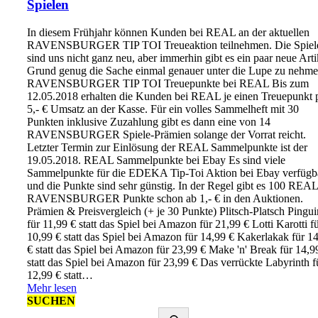
Spielen
In diesem Frühjahr können Kunden bei REAL an der aktuellen
RAVENSBURGER TIP TOI Treueaktion teilnehmen. Die Spiel
sind uns nicht ganz neu, aber immerhin gibt es ein paar neue Arti
Grund genug die Sache einmal genauer unter die Lupe zu nehme
RAVENSBURGER TIP TOI Treuepunkte bei REAL Bis zum
12.05.2018 erhalten die Kunden bei REAL je einen Treuepunkt 
5,- € Umsatz an der Kasse. Für ein volles Sammelheft mit 30
Punkten inklusive Zuzahlung gibt es dann eine von 14
RAVENSBURGER Spiele-Prämien solange der Vorrat reicht.
Letzter Termin zur Einlösung der REAL Sammelpunkte ist der
19.05.2018. REAL Sammelpunkte bei Ebay Es sind viele
Sammelpunkte für die EDEKA Tip-Toi Aktion bei Ebay verfügb
und die Punkte sind sehr günstig. In der Regel gibt es 100 REAL
RAVENSBURGER Punkte schon ab 1,- € in den Auktionen.
Prämien & Preisvergleich (+ je 30 Punkte) Plitsch-Platsch Pingui
für 11,99 € statt das Spiel bei Amazon für 21,99 € Lotti Karotti f
10,99 € statt das Spiel bei Amazon für 14,99 € Kakerlakak für 1
€ statt das Spiel bei Amazon für 23,99 € Make 'n' Break für 14,9
statt das Spiel bei Amazon für 23,99 € Das verrückte Labyrinth f
12,99 € statt…
Mehr lesen
SUCHEN