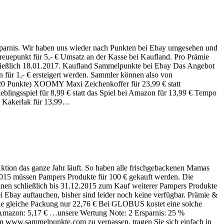
rsparnis. Wir haben uns wieder nach Punkten bei Ebay umgesehen und
Treuepunkt für 5,- € Umsatz an der Kasse bei Kaufland. Pro Prämie
chließlich 18.01.2017. Kaufland Sammelpunkte bei Ebay Das Angebot
 für 1,- € ersteigert werden. Sammler können also von
e 20 Punkte) XOOMY Maxi Zeichenkoffer für 23,99 € statt
blingsspiel für 8,99 € statt das Spiel bei Amazon für 13,99 € Tempo
 € Kakerlak für 13,99…
tion das ganze Jahr läuft. So haben alle frischgebackenen Mamas
015 müssen Pampers Produkte für 100 € gekauft werden. Die
nen schließlich bis 31.12.2015 zum Kauf weiterer Pampers Produkte
bay auftauchen, bisher sind leider noch keine verfügbar. Prämie &
die gleiche Packung nur 22,76 € Bei GLOBUS kostet eine solche
 Amazon: 5,17 € …unsere Wertung Note: 2 Ersparnis: 25 %
n www.sammelpunkte.com zu verpassen, tragen Sie sich einfach in