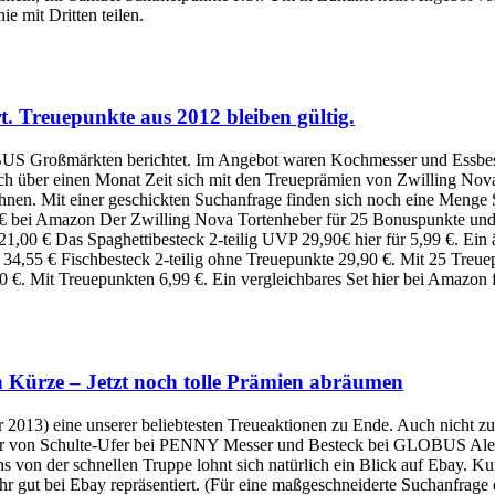
e mit Dritten teilen.
. Treuepunkte aus 2012 bleiben gültig.
US Großmärkten berichtet. Im Angebot waren Kochmesser und Essbest
ch über einen Monat Zeit sich mit den Treueprämien von Zwilling Nov
lohnen. Mit einer geschickten Suchanfrage finden sich noch eine Meng
8 € bei Amazon Der Zwilling Nova Tortenheber für 25 Bonuspunkte und 
1,00 € Das Spaghettibesteck 2-teilig UVP 29,90€ hier für 5,99 €. Ein 
 34,55 € Fischbesteck 2-teilig ohne Treuepunkte 29,90 €. Mit 25 Treue
50 €. Mit Treuepunkten 6,99 €. Ein vergleichbares Set hier bei Amazon
rze – Jetzt noch tolle Prämien abräumen
2013) eine unserer beliebtesten Treueaktionen zu Ende. Auch nicht zu 
r von Schulte-Ufer bei PENNY Messer und Besteck bei GLOBUS Ale
Fans von der schnellen Truppe lohnt sich natürlich ein Blick auf Ebay.
r gut bei Ebay repräsentiert. (Für eine maßgeschneiderte Suchanfrage e