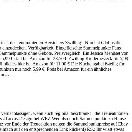
eck des renommierten Herstellers Zwilling! Nun hat Globus die
a einzudecken. Verfügbarkeit: Eingefleischte Sammelpunkte Fans
e Sammelpunkte ohne Gebote. Preisvergleich: Ein Jessica Menüset von
5,99 € statt bei Amazon für 28,50 € Zwilling Kinderbesteck für 5,99
ähnliches hier bei Amazon für 11,90 € Die Kuchengabel 6-teilig für
punkten nur noch 5,99 €. Preis bei Amazon für ein ähnliches
 für…
vernachlässigen, wenn auch regional beschränkt - die Treueaktionen
ssi Luxus-Design bei WEZ Wer also noch Sammelpunkte zu Hause
 Kurz vor Ende der Treueaktion neigen die Sammelpunktpreise auf Ebay
infach auf den entsprechenden Link klicken!) P.S.: Ihr wisst etwas