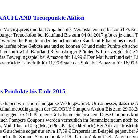
 KAUFLAND Treuepunkte Aktion
um Vorzugspreis und laut Angaben des Veranstalters mit bis zu 61 % E
sburger Treueaktion bei Kaufland Bis zum 04.01.2017 gibt es je einen 
st werden die Punkte in den teilnehmenden Kaufland Filialen bis eins
te laufen ohne Gebote aus und so können 60 und mehr Punkte oft schon
d eingekauft wird. Kaufland Ravensburger Prämien & Preisvergleich (J
tt das Bewegungsspiel bei Amazon für 14,99 € Der Maulwurf und sein Lie
s verrückte Labyrinth für 11,99 € statt das Spiel bei Amazon für 16,99
rs Produkte bis Ende 2015
 haben wir schon eine ganze Weile gewartet. Umso besser, dass die Ak
n. Teilnahmebedingungen der GLOBUS Pampers Aktion Bis zum 29.08.2
on gegen 5 x 5 € Pampers Gutscheine eintauschen. Diese Coupons kön
uch Pampers Coupons werden vermutlich im Sammelzeitraum noch bei E
ry, Midi Plus 5-10 kg Mega Plus Pack (104 Stück) Bei Amazon kostet 
e Gutscheine sogar nur etwa 17,59 € Ersparnis im Beispiel gegenüber
mmeln, Ihr Samuel Sammelpunkte P.S.: Um in Zukunft kein Angebot vo