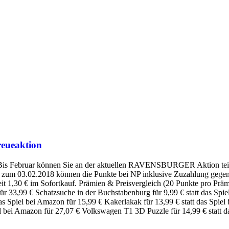
eueaktion
k. Bis Februar können Sie an der aktuellen RAVENSBURGER Aktion
s zum 03.02.2018 können die Punkte bei NP inklusive Zuzahlung gegen
t 1,30 € im Sofortkauf. Prämien & Preisvergleich (20 Punkte pro Prämie)
für 33,99 € Schatzsuche in der Buchstabenburg für 9,99 € statt das Sp
 das Spiel bei Amazon für 15,99 € Kakerlakak für 13,99 € statt das Spie
iel bei Amazon für 27,07 € Volkswagen T1 3D Puzzle für 14,99 € statt 