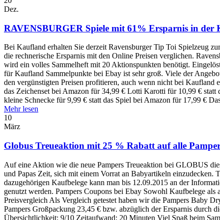
20
Dez.
RAVENSBURGER Spiele mit 61% Ersparnis in der
Bei Kaufland erhalten Sie derzeit Ravensburger Tip Toi Spielzeug z
die rechnerische Ersparnis mit den Online Preisen verglichen. Raven
wird ein volles Sammelheft mit 20 Aktionspunkten benötigt. Eingelö
für Kaufland Sammelpunkte bei Ebay ist sehr groß. Viele der Angebo
den vergünstigten Preisen profitieren, auch wenn nicht bei Kauflan
das Zeichenset bei Amazon für 34,99 € Lotti Karotti für 10,99 € sta
kleine Schnecke für 9,99 € statt das Spiel bei Amazon für 17,99 € Da
Mehr lesen
10
März
Globus Treueaktion mit 25 % Rabatt auf alle Pampe
Auf eine Aktion wie die neue Pampers Treueaktion bei GLOBUS diese
und Papas Zeit, sich mit einem Vorrat an Babyartikeln einzudecke
dazugehörigen Kaufbelege kann man bis 12.09.2015 an der Informati
genutzt werden. Pampers Coupons bei Ebay Sowohl Kaufbelege als a
Preisvergleich Als Vergleich getestet haben wir die Pampers Baby D
Pampers Großpackung 23,45 € bzw. abzüglich der Ersparnis durch di
Übersichtlichkeit: 9/10 Zeitaufwand: 20 Minuten Viel Spaß beim Sa