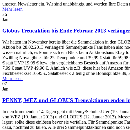
unseren Newsletter ein. Wir sind unabhängig und werden Ihre Daten ni
Mehr lesen
26
Jan.
Globus Treueaktion bis Ende Februar 2013 verlängert
Wir hatten im November bereits über die Sammelaktion in den GLOB
Aktion bis 28.02.2013 verlängert! Sammelpunkte Fans haben also no
wissen natürlich, es könnte sich ein Blick beim Auktionshaus Ebay 
Zwilling Nova gibt es für 25 Treuepunkte und 39,99 € statt für 59,9
€ statt UVP 19,95 € bzw. ein vergleichbares Besteck auf Amazon für 2
7,99 € statt UVP 49,90 €. Ähnlich wie z.B. diese hier bei Amazon für
Fischbesteckset 10,95 €. Salatbesteck 2-teilig ohne Bonuspunkte 39,
Mehr lesen
07
Jan.
PENNY, WEZ und GLOBUS Treueaktionen enden in Kü
In den kommenden 14 Tagen geht mit Penny/Schulte-Ufer (19. Januar 
von WEZ (19. Januar 2013) und GLOBUS (12. Januar 2013). Messe
lagert, sollte diese einlösen bevor sie verfallen. Für Sammelpunkte 
dazu, nochmal zu fallen. Alle drei Sammelpunktaktionen sind noch seh