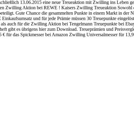
nschließlich 13.06.2015 eine neue Treueaktion mit Zwilling ins Leben 
etzten Zwilling Aktion bei REWE ! Kaisers Zwilling Treueaktion Sowohl 
beteiligt. Gute Chance die gesammelten Punkte in einem Markt in der N
 € Einkaufsumsatz und für jede Prämie müssen 30 Treuepunkte eingelös
s, als auch für die Zwilling Aktion bei Tengelmann Treuepunkte bei E
eft gibt es übrigens hier zum Download. Treueprämien und Preisvergle
95 € für das Spickmesser bei Amazon Zwilling Universalmesser für 13