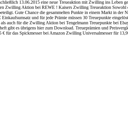
nschließlich 13.06.2015 eine neue Treueaktion mit Zwilling ins Leben 
etzten Zwilling Aktion bei REWE ! Kaisers Zwilling Treueaktion Sowohl 
beteiligt. Gute Chance die gesammelten Punkte in einem Markt in der N
 € Einkaufsumsatz und für jede Prämie müssen 30 Treuepunkte eingelös
s, als auch für die Zwilling Aktion bei Tengelmann Treuepunkte bei E
eft gibt es übrigens hier zum Download. Treueprämien und Preisvergle
95 € für das Spickmesser bei Amazon Zwilling Universalmesser für 13