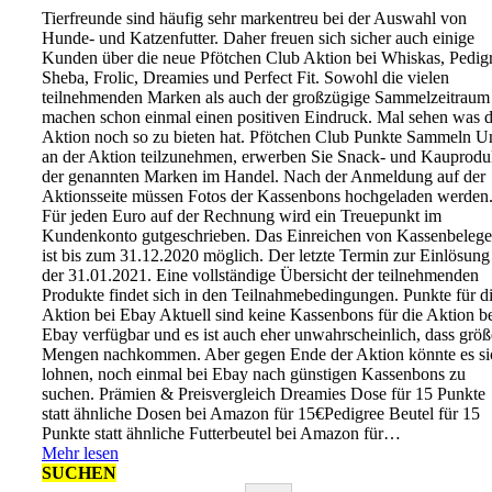
Tierfreunde sind häufig sehr markentreu bei der Auswahl von
Hunde- und Katzenfutter. Daher freuen sich sicher auch einige
Kunden über die neue Pfötchen Club Aktion bei Whiskas, Pedigr
Sheba, Frolic, Dreamies und Perfect Fit. Sowohl die vielen
teilnehmenden Marken als auch der großzügige Sammelzeitraum
machen schon einmal einen positiven Eindruck. Mal sehen was d
Aktion noch so zu bieten hat. Pfötchen Club Punkte Sammeln 
an der Aktion teilzunehmen, erwerben Sie Snack- und Kauprodu
der genannten Marken im Handel. Nach der Anmeldung auf der
Aktionsseite müssen Fotos der Kassenbons hochgeladen werden
Für jeden Euro auf der Rechnung wird ein Treuepunkt im
Kundenkonto gutgeschrieben. Das Einreichen von Kassenbeleg
ist bis zum 31.12.2020 möglich. Der letzte Termin zur Einlösung 
der 31.01.2021. Eine vollständige Übersicht der teilnehmenden
Produkte findet sich in den Teilnahmebedingungen. Punkte für d
Aktion bei Ebay Aktuell sind keine Kassenbons für die Aktion b
Ebay verfügbar und es ist auch eher unwahrscheinlich, dass größ
Mengen nachkommen. Aber gegen Ende der Aktion könnte es si
lohnen, noch einmal bei Ebay nach günstigen Kassenbons zu
suchen. Prämien & Preisvergleich Dreamies Dose für 15 Punkte
statt ähnliche Dosen bei Amazon für 15€Pedigree Beutel für 15
Punkte statt ähnliche Futterbeutel bei Amazon für…
Mehr lesen
SUCHEN