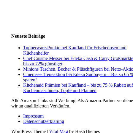
Neueste Beiträge
Tupperware-Punkte bei Kaufland für Frischedosen und
Küchenhelfer
Chef Cuisine Messer bei Edeka Cash & Carry Großmärkt
bis zu 72% günstiger
Minions Taschen, Becher & Plüschfiguren bei Netto-Akti
Chiemsee Treueaktion bei Edeka Südbayern – Bis zu 65 
sparen!
Kitchenaid Prämien bei Kaufland – bis zu 75 % Rabatt auf
Küchenmaschinen, Töpfe und Pfannen
Alle Amazon Links sind Werbung. Als Amazon-Partner verdien
wir an qualifizierten Verkäufen.
Impressum
Datenschutzerklärung
WordPress Theme
|
Viral Mag
by HashThemes