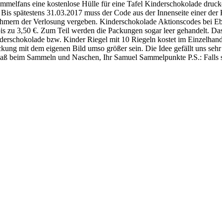
melfans eine kostenlose Hülle für eine Tafel Kinderschokolade drucke
Bis spätestens 31.03.2017 muss der Code aus der Innenseite einer de
ehmern der Verlosung vergeben. Kinderschokolade Aktionscodes bei Eb
 zu 3,50 €. Zum Teil werden die Packungen sogar leer gehandelt. Das is
nderschokolade bzw. Kinder Riegel mit 10 Riegeln kostet im Einzelhand
ackung mit dem eigenen Bild umso größer sein. Die Idee gefällt uns sehr
paß beim Sammeln und Naschen, Ihr Samuel Sammelpunkte P.S.: Falls s