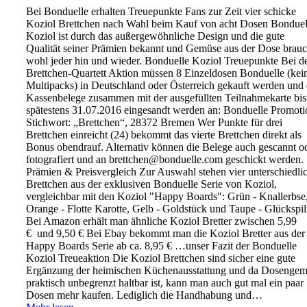
Bei Bonduelle erhalten Treuepunkte Fans zur Zeit vier schicke
Koziol Brettchen nach Wahl beim Kauf von acht Dosen Bonduel
Koziol ist durch das außergewöhnliche Design und die gute
Qualität seiner Prämien bekannt und Gemüse aus der Dose brauc
wohl jeder hin und wieder. Bonduelle Koziol Treuepunkte Bei d
Brettchen-Quartett Aktion müssen 8 Einzeldosen Bonduelle (kei
Multipacks) in Deutschland oder Österreich gekauft werden und 
Kassenbelege zusammen mit der ausgefüllten Teilnahmekarte bis
spätestens 31.07.2016 eingesandt werden an: Bonduelle Promoti
Stichwort: „Brettchen“, 28372 Bremen Wer Punkte für drei
Brettchen einreicht (24) bekommt das vierte Brettchen direkt als
Bonus obendrauf. Alternativ können die Belege auch gescannt o
fotografiert und an brettchen@bonduelle.com geschickt werden.
Prämien & Preisvergleich Zur Auswahl stehen vier unterschiedli
Brettchen aus der exklusiven Bonduelle Serie von Koziol,
vergleichbar mit den Koziol "Happy Boards": Grün - Knallerbse
Orange - Flotte Karotte, Gelb - Goldstück und Taupe - Glückspil
Bei Amazon erhält man ähnliche Koziol Bretter zwischen 5,99
€ und 9,50 € Bei Ebay bekommt man die Koziol Bretter aus der
Happy Boards Serie ab ca. 8,95 € …unser Fazit der Bonduelle
Koziol Treueaktion Die Koziol Brettchen sind sicher eine gute
Ergänzung der heimischen Küchenausstattung und da Dosenge
praktisch unbegrenzt haltbar ist, kann man auch gut mal ein paar
Dosen mehr kaufen. Lediglich die Handhabung und…