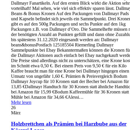
Dallmayr Fanartikeln. Auf den ersten Blick wirkt die Aktion sehr
vorteilhaft! Mal sehen, wie viel sich effektiv sparen lässt. Dallma
Beans & Bonus Kronen Auf den Packungen von Dallmayr Pads
und Kapseln befindet sich jeweils ein Sammelpunkt. Drei Krone
gibt es auf den 500g Packungen und sechs Punkte auf den 1kg
Packungen z.B. von Dallmayr d’Oro. Die Sammelhefte müssen 
der benötigten Anzahl an Punkten gefüllt und dann ohne Zuzahl
bis spätestens 31.12.2020 eingesandt werden an: Dallmayr
beans&bonusPostfach 125185504 Riemerling Dallmayr
Sammelpunkte bei Ebay Bekanntermaßen können die Kronen fü
die Dallmayr Aktionen auch einfach bei Ebay nachgekauft werd
Die Preise sind allerdings nicht zu unterschätzen, eine Krone kos
im Schnitt etwa 0,50 €. Bei einem Preis von 9,50 € für ein Kilo
Kaffee braucht man für eine Krone bei Dallmayr hingegen einen
Umsatz von ungefähr 1,60 €. Prämien & Preisvergleich Bodum
Dallmayr Joycup für 10 Kronen statt der Becher bei Amazon für
13,85 €Dallmayr Handtuch für 30 Kronen statt ähnliche Handtü
bei Amazon für 15,99 €Bodum Kaffeemühle für 36 Kronen statt 
Mühle bei Amazon für 34,66 €Alessi…
Mehr lesen
26
März
Holzbrettchen als Prämien bei Harzbube aus der