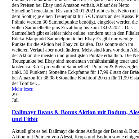
den Preisen bei Ebay und Amazon verhält. Ablauf der Netto
Stoneline Treueaktion Bis zum 30.01.2021 gibt es bei Netto (mit
dem Scottie) je einen Treuepunkt für 5 € Umsatz an der Kasse. P
Prämie werden 30 Sammelpunkte benötigt, eingelöst werden die
vollen Sammelhefte plus Zuzahlung bis zum 13.02.2021. Das
Sammelheft gibt es leider nicht online, sondern nur in den Filiale
Edeka Blaupunkt Sammelpunkte bei Ebay Es gibt nur wenige
Punkte für die Aktion bei Ebay zu kaufen. Das könnte sich im
weiteren Verlauf aber noch ändern. Meist sind kurz vor dem Abl
der Aktion die meisten und günstigsten Punkte erhältlich. Die Ne
Treuepunkte bei Ebay sind momentan verhältnismäßig teuer und
kosten ca. 3-5 € pro vollem Sammelheft. Prämien & Preisverglei
(inkl. 30 Punkten) Stoneline Eckpfanne für 17,99 € statt der Brät
bei Amazon für 38,98 €Stoneline Kochtopf 20 cm für 11,99 € sta
der Topf bei…
Mehr lesen
29
Juli
Dallmayr Beans & Bonus Aktion mit Bodum, Ales
und Fitbit
Aktuell gibt es bei Dallmayr die dritte Auflage der Beans & Bon
Aktion mit Prämien von Alessi, Krups und Bodum sowie einige