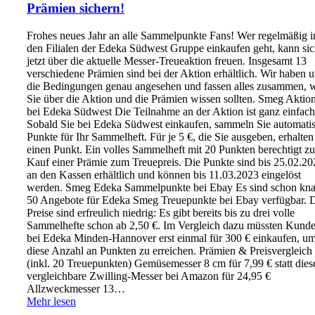
Prämien sichern!
Frohes neues Jahr an alle Sammelpunkte Fans! Wer regelmäßig i
den Filialen der Edeka Südwest Gruppe einkaufen geht, kann si
jetzt über die aktuelle Messer-Treueaktion freuen. Insgesamt 13
verschiedene Prämien sind bei der Aktion erhältlich. Wir haben 
die Bedingungen genau angesehen und fassen alles zusammen, 
Sie über die Aktion und die Prämien wissen sollten. Smeg Aktio
bei Edeka Südwest Die Teilnahme an der Aktion ist ganz einfach
Sobald Sie bei Edeka Südwest einkaufen, sammeln Sie automati
Punkte für Ihr Sammelheft. Für je 5 €, die Sie ausgeben, erhalten
einen Punkt. Ein volles Sammelheft mit 20 Punkten berechtigt z
Kauf einer Prämie zum Treuepreis. Die Punkte sind bis 25.02.20
an den Kassen erhältlich und können bis 11.03.2023 eingelöst
werden. Smeg Edeka Sammelpunkte bei Ebay Es sind schon kn
50 Angebote für Edeka Smeg Treuepunkte bei Ebay verfügbar. 
Preise sind erfreulich niedrig: Es gibt bereits bis zu drei volle
Sammelhefte schon ab 2,50 €. Im Vergleich dazu müssten Kund
bei Edeka Minden-Hannover erst einmal für 300 € einkaufen, u
diese Anzahl an Punkten zu erreichen. Prämien & Preisvergleich
(inkl. 20 Treuepunkten) Gemüsemesser 8 cm für 7,99 € statt dies
vergleichbare Zwilling-Messer bei Amazon für 24,95 €
Allzweckmesser 13…
Mehr lesen