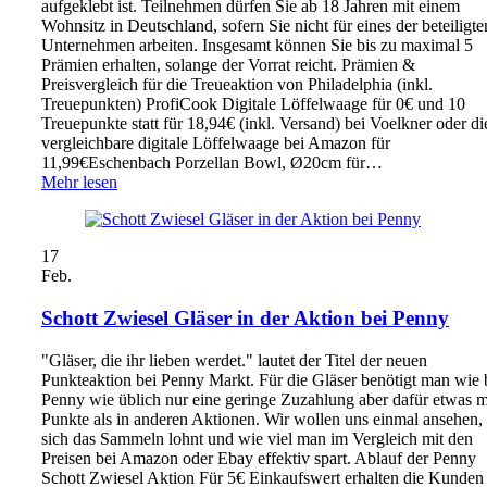
aufgeklebt ist. Teilnehmen dürfen Sie ab 18 Jahren mit einem
Wohnsitz in Deutschland, sofern Sie nicht für eines der beteiligte
Unternehmen arbeiten. Insgesamt können Sie bis zu maximal 5
Prämien erhalten, solange der Vorrat reicht. Prämien &
Preisvergleich für die Treueaktion von Philadelphia (inkl.
Treuepunkten) ProfiCook Digitale Löffelwaage für 0€ und 10
Treuepunkte statt für 18,94€ (inkl. Versand) bei Voelkner oder di
vergleichbare digitale Löffelwaage bei Amazon für
11,99€Eschenbach Porzellan Bowl, Ø20cm für…
Mehr lesen
17
Feb.
Schott Zwiesel Gläser in der Aktion bei Penny
"Gläser, die ihr lieben werdet." lautet der Titel der neuen
Punkteaktion bei Penny Markt. Für die Gläser benötigt man wie 
Penny wie üblich nur eine geringe Zuzahlung aber dafür etwas 
Punkte als in anderen Aktionen. Wir wollen uns einmal ansehen,
sich das Sammeln lohnt und wie viel man im Vergleich mit den
Preisen bei Amazon oder Ebay effektiv spart. Ablauf der Penny
Schott Zwiesel Aktion Für 5€ Einkaufswert erhalten die Kunden