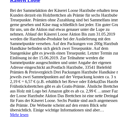
Käserei Loose
Bei der Sammelaktion der Käserei Loose Harzbube erhalten treu
Kunden derzeit ein Holzbrettchen als Prämie für sechs Harzbube
Treuepunkte. Prämien ohne Zuzahlung sind bei Sammelfans im
gerne gesehen und Käse mag schließlich fast jeder. Ein guter Gr
für uns, um die Aktion mal etwas genauer unter die Lupe zu
nehmen. Ablauf der Käserei Loose Aktion Bis zum 31.05.2019
werden die Harzbube-Produkte bei der Auslieferung mit den
Sammelpunkte versehen. Auf den Packungen von 200g Harzbub
Handkäse befinden sich gleich zwei Treuepunkte. Auf dem
Stangenkäse gibt es jeweils einen Treuepunkt. Letzter Termin zu
Einlösung ist der 15.06.2019. Zur Teilnahme werden die
Sammelpunkte ausgeschnitten und unter Angabe der eigenen
Adresse eingeschickt an:Postfach Harzbube, 33541 Bielefeld
Prämien & Preisvergleich Drei Packungen Harzbube Handkäse 
jeweils zwei Sammelpunkten auf der Verpackung kosten ca. 3 x
2,19 € = 6,57 € (z.B. erhältlich bei Rewe oder Edeka)Das Harz
Frühstücksbrettchen gibt es als Gratis-Prämie. Ähnliche Brettche
aus Holz mit Logo bei Amazon gibt es ab ca. 2,99 € …unser Faz
der Loose Harzbube Aktion Das Brettchen ist eine nette Dreinga
für Fans der Käserei Loose. Sechs Punkte sind auch angemessen
die Prämie. Die Webseite scheint auf den ersten Blick sehr
übersichtlich. Einige wichtige Informationen sind aber…
Mehr lesen