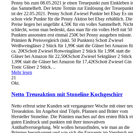
Penny bis zum 08.05.2021 je einen Treuepunkt zum Einkleben i
das Sammelheft. Der letzte Termin zur Einlösung der Treuepunk
ist der 22.05.2021. Penny Schott Zwiesel Punkte bei Ebay Es si
schon viele Punkte für die Penny Aktion bei Ebay erhältlich. Die
Preise liegen bei ungefähr 4,50€ für ein volles Sammelheft. Nich
schlecht, wenn man bedenkt, dass man für ein volles Heft mit 50
Punkten ansonsten erst einmal 250€ bei Penny ausgeben müsste.
Prämien & Preisvergleich (inkl. 50 Punkten) Schott Zwiesel
Weißweingläser 2 Stück für 1,99€ statt die Gläser bei Amazon fü
ca. 20€Schott Zwiesel Rotweingläser 2 Stück für 1,99€ statt die
Gläser bei Amazon für 22,50€Schott Zwiesel Sektgläser 2 Stück 
1,99€ statt die Gläser bei Amazon für 17,42€Schott Zwiesel Gin
Tonic Gläser 2 Stück…
Mehr lesen
21
Okt.
Netto Treueaktion mit Stoneline Kochgeschirr
Netto erfreut seine Kunden seit vergangener Woche mit einer ne
Treueaktion. Im Angebot sind Töpfe, Pfannen und Bräter vom
Hersteller Stoneline. Die Prämien machen auf den ersten Blick e
guten Eindruck und punkten mit ihrer innovativen
Antihaftversiegelung. Wir wollen herausfinden, wie man an die
Prämien herankommt und wie sich die Ersparnis im Vergleich mi