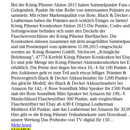
Bei der König Pilsener Aktion 2015 haben Sammelpunkte Fans 
Gelegenheit, Punkte für eine Reihe von interessanten Prämien zu
sammeln. Mit echter Markenqualität von Bose, Black & Decker 
Leatherman haben die Prämien auch wirklich Einiges zu bieten!
König Pilsener Kronkorken Aktion 2015 Die Punkte, Codes und
Sofortgewinne befinden sich unter den Deckeln der
Flaschenverschlüsse der König Pilsener Bierflaschen. Die
Kronkorken müssen zusammen mit dem ausgefüllten Sammelpas
und mit Poststempel vom spätestens 11.09.2015 eingeschickt
werden an: König Brauerei GmbH, Stichwort: „Königliche
Belohnung”, 47774 Krefeld König Pilsener Kronkorken bei Eba
Es sind jede Menge der König Pilsener Aktionskronkorken bei 
erhältlich. Die Preise dort liegen bei etwa 10,- € für 100 Punkte. 
den Auktionen geht es zum Teil auch etwas billiger. Prämien &
Preisvergleich Black & Decker Akkuschrauber für 1200 Punkte s
das gleiche Modell, des Black & Decker Akkuschraubers bei
Amazon für 142,- € Bose Soundlink Mini Speaker für 1500 Pun
statt der Bose Soundlink Mini Speaker bei Amazon für 199,- €
Maulschlüssel Flaschenöffner 300 Punkte, statt vergleichbare
Flaschenöffner bei Ebay ab 4,99 € Original Leatherman
Multitool 450 Punkte, statt das Leatherman bei Amazon für 39,9
Hier gibt es die König Pilsener Teilnahmekarte zum Download.
unsere Wertung Das Probeabo von TV digital für 150…
Mehr lesen