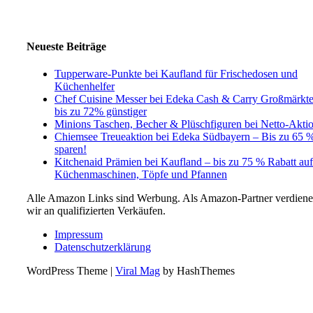
Neueste Beiträge
Tupperware-Punkte bei Kaufland für Frischedosen und
Küchenhelfer
Chef Cuisine Messer bei Edeka Cash & Carry Großmärkt
bis zu 72% günstiger
Minions Taschen, Becher & Plüschfiguren bei Netto-Akti
Chiemsee Treueaktion bei Edeka Südbayern – Bis zu 65 
sparen!
Kitchenaid Prämien bei Kaufland – bis zu 75 % Rabatt auf
Küchenmaschinen, Töpfe und Pfannen
Alle Amazon Links sind Werbung. Als Amazon-Partner verdien
wir an qualifizierten Verkäufen.
Impressum
Datenschutzerklärung
WordPress Theme
|
Viral Mag
by HashThemes