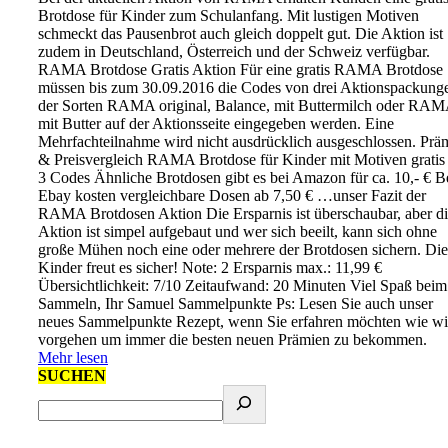
Brotdose für Kinder zum Schulanfang. Mit lustigen Motiven
schmeckt das Pausenbrot auch gleich doppelt gut. Die Aktion ist
zudem in Deutschland, Österreich und der Schweiz verfügbar.
RAMA Brotdose Gratis Aktion Für eine gratis RAMA Brotdose
müssen bis zum 30.09.2016 die Codes von drei Aktionspackung
der Sorten RAMA original, Balance, mit Buttermilch oder RA
mit Butter auf der Aktionsseite eingegeben werden. Eine
Mehrfachteilnahme wird nicht ausdrücklich ausgeschlossen. Prä
& Preisvergleich RAMA Brotdose für Kinder mit Motiven gratis 
3 Codes Ähnliche Brotdosen gibt es bei Amazon für ca. 10,- € B
Ebay kosten vergleichbare Dosen ab 7,50 € …unser Fazit der
RAMA Brotdosen Aktion Die Ersparnis ist überschaubar, aber d
Aktion ist simpel aufgebaut und wer sich beeilt, kann sich ohne
große Mühen noch eine oder mehrere der Brotdosen sichern. Die
Kinder freut es sicher! Note: 2 Ersparnis max.: 11,99 €
Übersichtlichkeit: 7/10 Zeitaufwand: 20 Minuten Viel Spaß beim
Sammeln, Ihr Samuel Sammelpunkte Ps: Lesen Sie auch unser
neues Sammelpunkte Rezept, wenn Sie erfahren möchten wie wi
vorgehen um immer die besten neuen Prämien zu bekommen.
Mehr lesen
SUCHEN