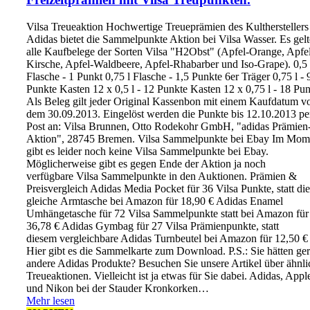
Vilsa Treueaktion Hochwertige Treueprämien des Kultherstellers
Adidas bietet die Sammelpunkte Aktion bei Vilsa Wasser. Es gel
alle Kaufbelege der Sorten Vilsa "H2Obst" (Apfel-Orange, Apfe
Kirsche, Apfel-Waldbeere, Apfel-Rhabarber und Iso-Grape). 0,5 
Flasche - 1 Punkt 0,75 l Flasche - 1,5 Punkte 6er Träger 0,75 l - 
Punkte Kasten 12 x 0,5 l - 12 Punkte Kasten 12 x 0,75 l - 18 Pu
Als Beleg gilt jeder Original Kassenbon mit einem Kaufdatum v
dem 30.09.2013. Eingelöst werden die Punkte bis 12.10.2013 pe
Post an: Vilsa Brunnen, Otto Rodekohr GmbH, "adidas Prämien
Aktion", 28745 Bremen. Vilsa Sammelpunkte bei Ebay Im Mom
gibt es leider noch keine Vilsa Sammelpunkte bei Ebay.
Möglicherweise gibt es gegen Ende der Aktion ja noch
verfügbare Vilsa Sammelpunkte in den Auktionen. Prämien &
Preisvergleich Adidas Media Pocket für 36 Vilsa Punkte, statt die
gleiche Armtasche bei Amazon für 18,90 € Adidas Enamel
Umhängetasche für 72 Vilsa Sammelpunkte statt bei Amazon für
36,78 € Adidas Gymbag für 27 Vilsa Prämienpunkte, statt
diesem vergleichbare Adidas Turnbeutel bei Amazon für 12,50 €
Hier gibt es die Sammelkarte zum Download. P.S.: Sie hätten ge
andere Adidas Produkte? Besuchen Sie unsere Artikel über ähnli
Treueaktionen. Vielleicht ist ja etwas für Sie dabei. Adidas, Appl
und Nikon bei der Stauder Kronkorken…
Mehr lesen