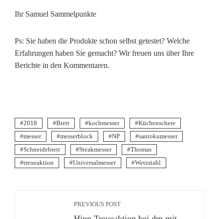
Ihr Samuel Sammelpunkte
Ps: Sie haben die Produkte schon selbst getestet? Welche
Erfahrungen haben Sie gemacht? Wir freuen uns über Ihre
Berichte in den Kommentaren.
2018
Brett
kochmesser
Küchenschere
messer
messerblock
NP
santokumesser
Schneidebrett
Steakmesser
Thomas
treueaktion
Universalmesser
Wetzstahl
PREVIOUS POST
Hipp Treueaktion bei dm mit