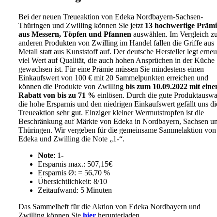
Bei der neuen Treueaktion von Edeka Nordbayern-Sachsen-
Thüringen und Zwilling können Sie jetzt
13 hochwertige Präm
aus Messern, Töpfen und Pfannen
auswählen. Im Vergleich z
anderen Produkten von Zwilling im Handel fallen die Griffe aus
Metall statt aus Kunststoff auf. Der deutsche Hersteller legt erneu
viel Wert auf Qualität, die auch hohen Ansprüchen in der Küche
gewachsen ist. Für eine Prämie müssen Sie mindestens einen
Einkaufswert von 100 € mit 20 Sammelpunkten erreichen und
können die Produkte von Zwilling
bis zum 10.09.2022 mit ein
Rabatt von bis zu 71 %
einlösen. Durch die gute Produktauswa
die hohe Ersparnis und den niedrigen Einkaufswert gefällt uns di
Treueaktion sehr gut. Einziger kleiner Wermutstropfen ist die
Beschränkung auf Märkte von Edeka in Nordbayern, Sachsen u
Thüringen. Wir vergeben für die gemeinsame Sammelaktion von
Edeka und Zwilling die Note „1-“.
Note
: 1-
Ersparnis max.: 507,15€
Ersparnis Ø: = 56,70 %
Übersichtlichkeit: 8/10
Zeitaufwand: 5 Minuten
Das Sammelheft für die Aktion von Edeka Nordbayern und
Zwilling können Sie
hier
herunterladen.