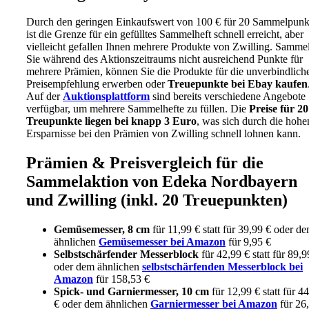
Durch den geringen Einkaufswert von 100 € für 20 Sammelpunk
ist die Grenze für ein gefülltes Sammelheft schnell erreicht, aber
vielleicht gefallen Ihnen mehrere Produkte von Zwilling. Samme
Sie während des Aktionszeitraums nicht ausreichend Punkte für
mehrere Prämien, können Sie die Produkte für die unverbindlich
Preisempfehlung erwerben oder
Treuepunkte bei Ebay kaufen
Auf der
Auktionsplattform
sind bereits verschiedene Angebote
verfügbar, um mehrere Sammelhefte zu füllen. Die
Preise für 20
Treupunkte liegen bei knapp 3 Euro
, was sich durch die hohe
Ersparnisse bei den Prämien von Zwilling schnell lohnen kann.
Prämien & Preisvergleich für die
Sammelaktion von Edeka Nordbayern
und Zwilling (inkl. 20 Treuepunkten)
Gemüsemesser, 8 cm
für 11,99 € statt für 39,99 € oder d
ähnlichen
Gemüsemesser bei Amazon
für 9,95 €
Selbstschärfender Messerblock
für 42,99 € statt für 89,9
oder dem ähnlichen
selbstschärfenden Messerblock bei
Amazon
für 158,53 €
Spick- und Garniermesser, 10 cm
für 12,99 € statt für 4
€ oder dem ähnlichen
Garniermesser bei Amazon
für 26