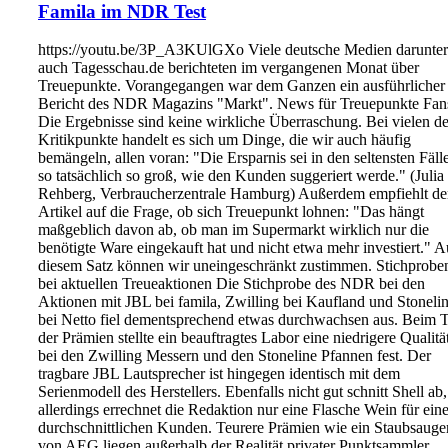
Famila im NDR Test
https://youtu.be/3P_A3KUlGXo Viele deutsche Medien darunter
auch Tagesschau.de berichteten im vergangenen Monat über
Treuepunkte. Vorangegangen war dem Ganzen ein ausführlicher
Bericht des NDR Magazins "Markt". News für Treuepunkte Fan
Die Ergebnisse sind keine wirkliche Überraschung. Bei vielen de
Kritikpunkte handelt es sich um Dinge, die wir auch häufig
bemängeln, allen voran: "Die Ersparnis sei in den seltensten Fäll
so tatsächlich so groß, wie den Kunden suggeriert werde." (Julia
Rehberg, Verbraucherzentrale Hamburg) Außerdem empfiehlt de
Artikel auf die Frage, ob sich Treuepunkt lohnen: "Das hängt
maßgeblich davon ab, ob man im Supermarkt wirklich nur die
benötigte Ware eingekauft hat und nicht etwa mehr investiert." 
diesem Satz können wir uneingeschränkt zustimmen. Stichprobe
bei aktuellen Treueaktionen Die Stichprobe des NDR bei den
Aktionen mit JBL bei famila, Zwilling bei Kaufland und Stoneli
bei Netto fiel dementsprechend etwas durchwachsen aus. Beim T
der Prämien stellte ein beauftragtes Labor eine niedrigere Qualitä
bei den Zwilling Messern und den Stoneline Pfannen fest. Der
tragbare JBL Lautsprecher ist hingegen identisch mit dem
Serienmodell des Herstellers. Ebenfalls nicht gut schnitt Shell ab,
allerdings errechnet die Redaktion nur eine Flasche Wein für ein
durchschnittlichen Kunden. Teurere Prämien wie ein Staubsauge
von AEG liegen außerhalb der Realität privater Punktsammler.