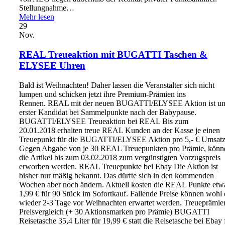
Stellungnahme…
Mehr lesen
29
Nov.
REAL Treueaktion mit BUGATTI Taschen &
ELYSEE Uhren
Bald ist Weihnachten! Daher lassen die Veranstalter sich nicht
lumpen und schicken jetzt ihre Premium-Prämien ins
Rennen. REAL mit der neuen BUGATTI/ELYSEE Aktion ist un
erster Kandidat bei Sammelpunkte nach der Babypause.
BUGATTI/ELYSEE Treueaktion bei REAL Bis zum
20.01.2018 erhalten treue REAL Kunden an der Kasse je einen
Treuepunkt für die BUGATTI/ELYSEE Aktion pro 5,- € Umsatz
Gegen Abgabe von je 30 REAL Treuepunkten pro Prämie, könn
die Artikel bis zum 03.02.2018 zum vergünstigten Vorzugspreis
erworben werden. REAL Treuepunkte bei Ebay Die Aktion ist
bisher nur mäßig bekannt. Das dürfte sich in den kommenden
Wochen aber noch ändern. Aktuell kosten die REAL Punkte etw
1,99 € für 90 Stück im Sofortkauf. Fallende Preise können wohl 
wieder 2-3 Tage vor Weihnachten erwartet werden. Treueprämi
Preisvergleich (+ 30 Aktionsmarken pro Prämie) BUGATTI
Reisetasche 35,4 Liter für 19,99 € statt die Reisetasche bei Ebay 