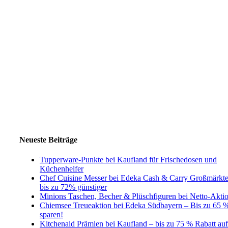
Neueste Beiträge
Tupperware-Punkte bei Kaufland für Frischedosen und
Küchenhelfer
Chef Cuisine Messer bei Edeka Cash & Carry Großmärkt
bis zu 72% günstiger
Minions Taschen, Becher & Plüschfiguren bei Netto-Akti
Chiemsee Treueaktion bei Edeka Südbayern – Bis zu 65 
sparen!
Kitchenaid Prämien bei Kaufland – bis zu 75 % Rabatt auf