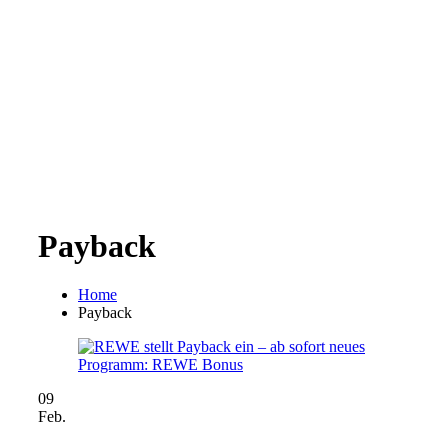
Payback
Home
Payback
09
Feb.